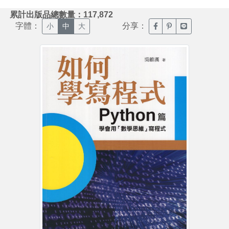
:::
累計出版品總數量：117,872
字體：
分享：
臉書分享(另開新視窗)
噗浪分享(另開新視
Line分享(另
小
中
大