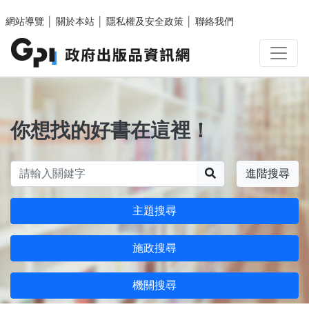
跳至主要內容區塊
網站導覽
│
關於本站
│
隱私權及安全政策
│
聯絡我們
你想找的好書在這裡！
搜尋
進階搜尋
主題搜尋
施政搜尋
機關搜尋