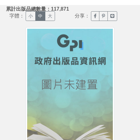
:::
累計出版品總數量：117,871
字體：
分享：
臉書分享(另開新視窗)
噗浪分享(另開新視
Line分享(另
小
中
大