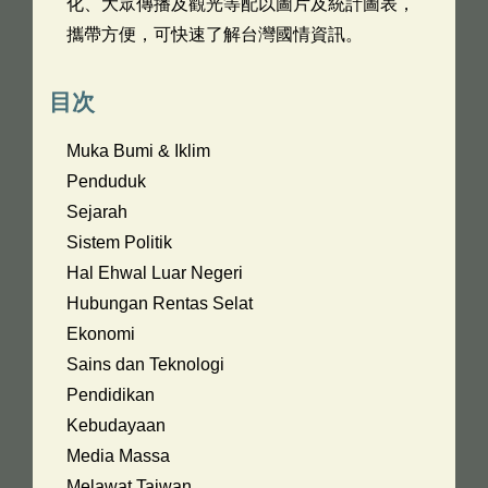
化、大眾傳播及觀光等配以圖片及統計圖表，
攜帶方便，可快速了解台灣國情資訊。
目次
Muka Bumi & Iklim
Penduduk
Sejarah
Sistem Politik
Hal Ehwal Luar Negeri
Hubungan Rentas Selat
Ekonomi
Sains dan Teknologi
Pendidikan
Kebudayaan
Media Massa
Melawat Taiwan