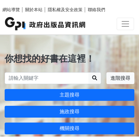
跳至主要內容區塊
網站導覽
│
關於本站
│
隱私權及安全政策
│
聯絡我們
你想找的好書在這裡！
搜尋
進階搜尋
主題搜尋
施政搜尋
機關搜尋