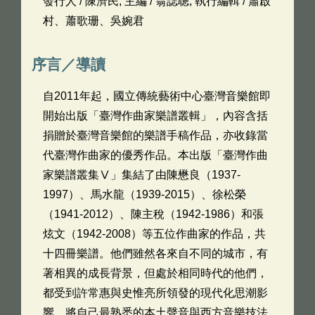
發行人 / 陳濟民; 主編 / 翁誌聰; 執行編輯 / 蕭啟
村、蕭歌珊、吳婉君
序言／導讀
自2011年起，國立傳統藝術中心臺灣音樂館即
開始出版「臺灣作曲家樂譜叢輯」，內容含括
捐贈於臺灣音樂館的樂譜手稿作品，亦收錄當
代臺灣作曲家的優秀作品。本出版「臺灣作曲
家樂譜叢集Ⅴ」集結了由陳懋良（1937-
1997）、馬水龍（1939-2015）、徐松榮
（1941-2012）、陳主稅（1942-1986）和張
炫文（1942-2008）等五位作曲家的作品，共
十四冊樂譜。他們雖然各來自不同的城市，有
著相異的成長背景，但處於相同時代的他們，
都受到許常惠與史惟亮所領發的現代化思潮影
響，將自己最熟悉的本土聲音與西方音樂技法