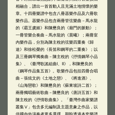
相融合，譜出一首首動人且充滿土地情懷的樂
章。十四冊樂譜中包含八冊器樂作品及六冊歌
樂作品。器樂作品包含兩冊管弦樂曲－馬水龍
的《霸王虞姬》和陳懋良的《廟門的脈動》；
一冊管樂合奏曲－馬水龍的《晨曦》；兩冊室
內樂作品，分別為陳主稅的弦樂四重奏《歸
途》和徐松榮的《長笛和鋼琴的二重奏》；以
及三冊鋼琴獨奏曲－陳主稅的《抒情鋼琴小品
集》、《臺灣歌謠組曲I、II》，和陳懋良的
《鋼琴作品集五首》。歌樂作品包括四冊合唱
曲－張炫文的《土地之戀》、《將進酒》、
《山海戀歌》和陳懋良的《蘇東坡詩二首》；
兩冊獨唱藝術歌曲－陳懋良的《唐詩五首》和
陳主稅的《抒情歌曲集》。「臺灣作曲家樂譜
叢集Ⅴ」包含多元編制及主題意象之作品，以
供國內外演奏者更多選擇。期盼透過本套樂譜