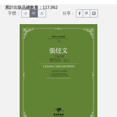
:::
累計出版品總數量：117,862
字體：
分享：
臉書分享(另開新視窗)
噗浪分享(另開新視
Line分享(另
小
中
大