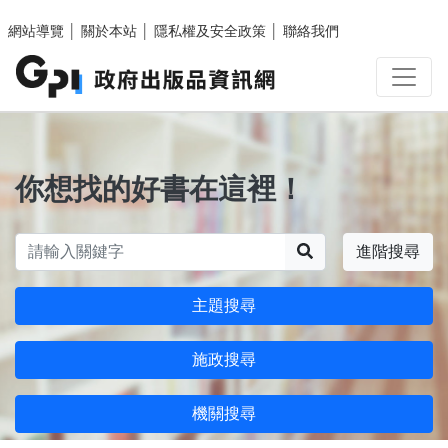
跳至主要內容區塊
網站導覽
│
關於本站
│
隱私權及安全政策
│
聯絡我們
你想找的好書在這裡！
搜尋
進階搜尋
主題搜尋
施政搜尋
機關搜尋