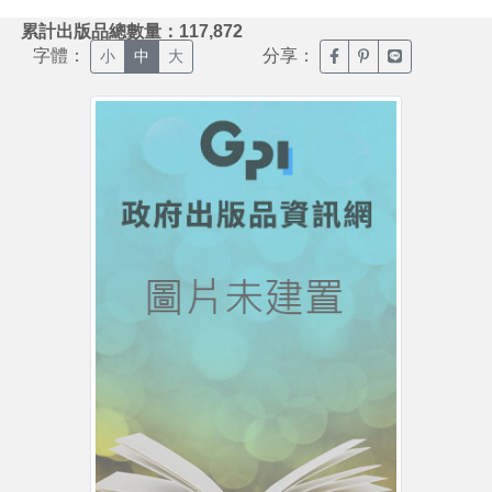
:::
累計出版品總數量：117,872
字體：
分享：
臉書分享(另開新視窗)
噗浪分享(另開新視
Line分享(另
小
中
大