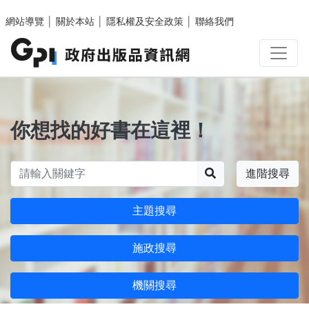
跳至主要內容區塊
網站導覽
│
關於本站
│
隱私權及安全政策
│
聯絡我們
你想找的好書在這裡！
搜尋
進階搜尋
主題搜尋
施政搜尋
機關搜尋