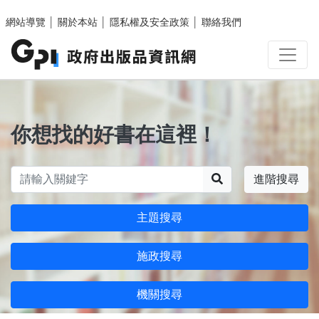
跳至主要內容區塊
網站導覽
│
關於本站
│
隱私權及安全政策
│
聯絡我們
你想找的好書在這裡！
搜尋
進階搜尋
主題搜尋
施政搜尋
機關搜尋