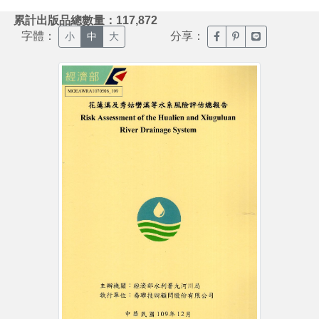
:::
累計出版品總數量：117,872
字體：
分享：
臉書分享(另開新視窗)
噗浪分享(另開新視
Line分享(另
小
中
大