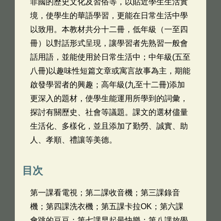
菲國的歷史文化及習俗等，以貼近學生生活實
境，使學生的華語學習，更能在日常生活中學
以致用。本教材共分十二冊，低年級（一至四
冊）以對話形式呈現，讓學習者先熟習一般會
話用語，並能使用於日常生活中；中年級(五至
八冊)以趣味性短篇文章或寓言故事為主，期能
啟發學習者的興趣；高年級(九至十二冊)添加
更深入的題材，使學生能運用所學到的詞彙，
探討有關歷史、社會等議題。課文的選材儘量
生活化、多樣化，並且添加了勤勞、誠實、助
人、孝順、禮讓等美德。
目次
第一課看電視；第二課收音機；第三課錄音
機；第四課洗衣機；第五課卡拉OK；第六課
會跳的豆豆；第七課早起最快樂；第八課放學