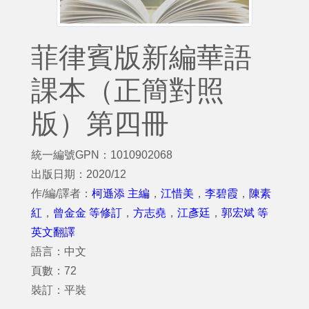
菲律賓版新編華語
課本（正簡對照
版）第四冊
統一編號GPN：1010902068
出版日期：2020/12
作/編/譯者：
柯遜添 主編
，
江惜美
，
李碧霞
，
陳素
紅
，
曾金金 等修訂
，
方志堯
，
江彥廷
，
郭宏斌 等
英文翻譯
語言：中文
頁數：72
裝訂：平裝