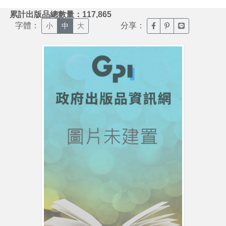
:::
累計出版品總數量：117,865
字體：
分享：
臉書分享(另開新視窗)
噗浪分享(另開新視
Line分享(另
小
中
大