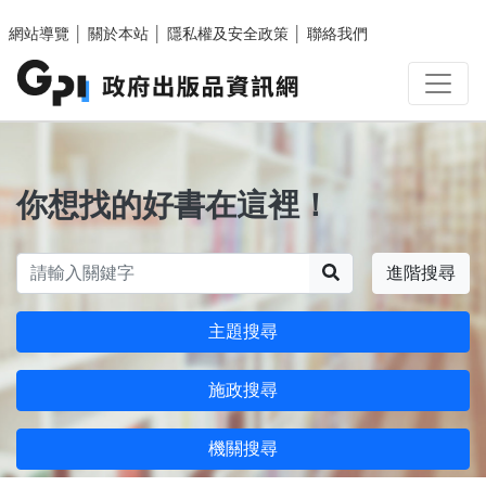
跳至主要內容區塊
網站導覽
│
關於本站
│
隱私權及安全政策
│
聯絡我們
你想找的好書在這裡！
搜尋
進階搜尋
主題搜尋
施政搜尋
機關搜尋