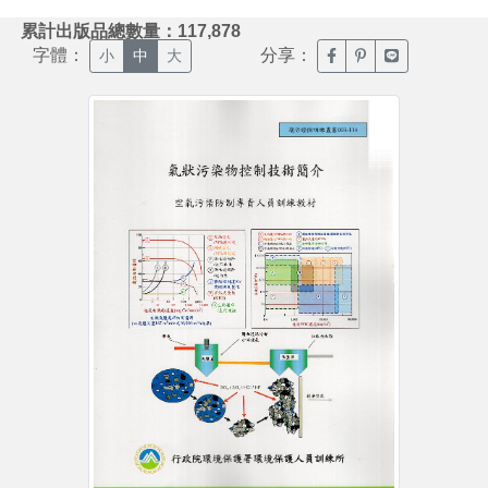
:::
累計出版品總數量：117,878
字體：
分享：
臉書分享(另開新視窗)
噗浪分享(另開新視
Line分享(另
小
中
大