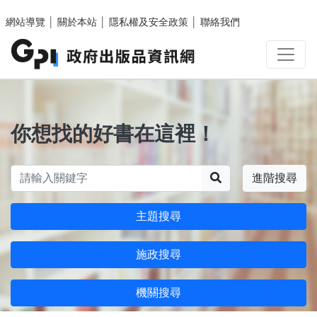
跳至主要內容區塊
網站導覽
│
關於本站
│
隱私權及安全政策
│
聯絡我們
你想找的好書在這裡！
搜尋
進階搜尋
主題搜尋
施政搜尋
機關搜尋