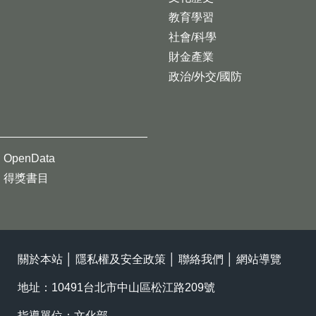
教育學習
社會/科學
財金產業
政治/外交/國防
OpenData
得獎書目
關於本站
│
隱私權及安全政策
│
聯絡我們
│
網站導覽
地址：10491台北市中山區松江路209號
指導單位：文化部