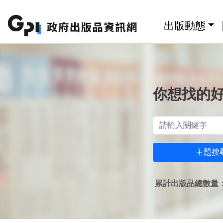
跳至主要內容區塊
:::
出版動態
你想找的
主題搜
累計出版品總數量：1