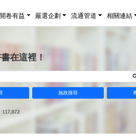
開卷有益
嚴選企劃
流通管道
相關連結
好書在這裡！
尋
施政搜尋
17,872