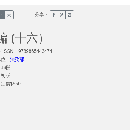
分享：
臉書分享(另開新視窗)
噗浪分享(另開新視窗)
Line分享(另開新視窗)
中
大
 (十六）
／ISSN：9789865443474
單位：
法務部
18開
：初版
定價$550