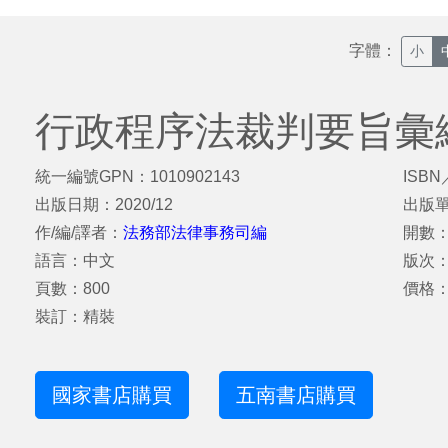
字體：
小
行政程序法裁判要旨彙編
統一編號GPN：1010902143
ISBN
出版日期：2020/12
出版
作/編/譯者：
法務部法律事務司編
開數：
語言：中文
版次
頁數：800
價格：
裝訂：精裝
國家書店購買
五南書店購買