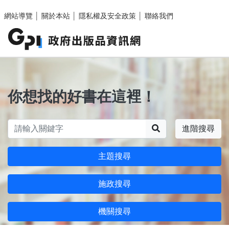
跳至主要內容區塊
網站導覽
│
關於本站
│
隱私權及安全政策
│
聯絡我們
你想找的好書在這裡！
搜尋
進階搜尋
主題搜尋
施政搜尋
機關搜尋