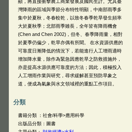
顯，將直接衝擊農工商業發展及國民生計。尤其臺
灣降雨的區域與季節分布特性明顯，中南部雨季多
集中於夏秋，冬春較乾，以致冬春季乾旱發生頻率
大於夏秋季；北部雨季雖長，全年皆有降雨機會
(Chen and Chen 2002)，但冬、春季降雨量，相對
於夏季仍偏少，乾旱亦偶有所聞。 在水資源供應的
可靠度日漸降低的情況下，若能進行人工增雨適時
增加降水量，除作為緊急因應乾旱之防救措施外，
亦是提高水源供應可靠度的方法；因此，積極投入
人工增雨作業與研究，尋求緩解甚至預防旱象之
道，便成為氣象與水文領域裡的重點工作項目。
分類
書籍分類 ：社會/科學>應用科學
出版品分類：圖書
主題分類：
財政經濟>水利