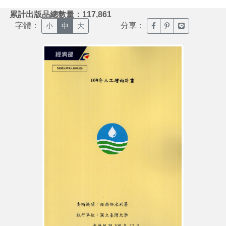
:::
累計出版品總數量：117,861
字體：
分享：
臉書分享(另開新視窗)
噗浪分享(另開新視
Line分享(另
小
中
大