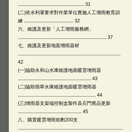
........................................................ 31
(二)依水利署要求對作業單位實施人工增雨教育訓
練 .......................................... 32
六、維護及更新「人工增雨服務網」
........................................................................... 37
七、維護及更新地面增雨器材
.......................................................................................
42
(一)協助永和山水庫維護地面暖雲增雨器
.............................................................. 43
(二)協助翡翠水庫維護地面暖雲增雨器
.................................................................. 44
(三)增雨器支架端控制盒製作及石門舊品更新
...................................................... 45
八、購置暖雲增雨焰劑200支
.........................................................................................