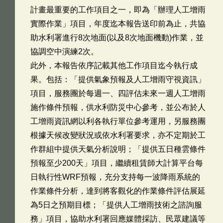
計畫最重要的工作項目之一，即為「辦理人工增雨
實際作業」項目，年度迄本報告送印前為止，共協
助水利署進行8次地面(以及8次地面機動)作業，並
協調空中演練2次。
此外，本報告依序記載其他工作項目迄今執行成
果。包括：「提供氣象預報及人工增雨守視資訊」
項目，服務團於每週一、四評估未來一週人工增雨
施作條件預報，供水利防災中心參考，並公布於人
工增雨資訊網以利各執行單位參考運用，另服務團
根據天候改變狀況或依水利署要求，亦不定期於工
作群組中提供天氣分析說明；「提供五日種雲條件
預報至少200天」項目，繼續租賃師大計算平台每
日執行性WRF預報，充分支持每一波降雨系統的
作業條件分析，達到將客觀化的作業條件評估展延
為5日之預期目標；「提供人工增雨技術之諮詢服
務」項目，協助水利署回應媒體採訪、民眾建議等