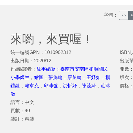
字體：
小
來喲，來買喔！
統一編號GPN：1010902312
ISBN
出版日期：2020/12
出版
作/編/譯者：
故事編寫：臺南市安南區和順國民
開數：
小學師生
，
繪圖：張旆綸
，
康芷綺
，
王妤如
，
楊
版次
鎧銓
，
賴韋克
，
邱沛璇
，
洪忻妤
，
陳毓綺
，
莊沐
價格：
澂
語言：中文
頁數：40
裝訂：精裝