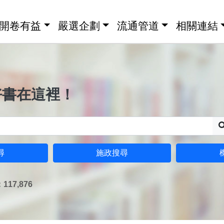
開卷有益
嚴選企劃
流通管道
相關連結
好書在這裡！
尋
施政搜尋
17,876