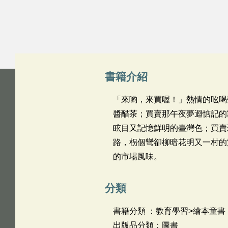
書籍介紹
「來喲，來買喔！」熱情的吆喝
醬醋茶；買賣那午夜夢迴惦記的
眩目又記憶鮮明的臺灣色；買賣
路，枴個彎卻柳暗花明又一村的
的市場風味。
分類
書籍分類 ：教育學習>繪本童書
出版品分類：圖書