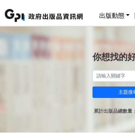
跳至主要內容區塊
:::
出版動態
你想找的
主題搜
累計出版品總數量：1