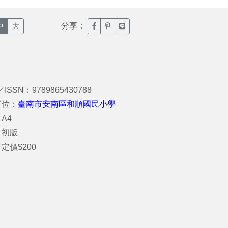
分享：
臉書分享(另開新視窗)
噗浪分享(另開新視窗)
Line分享(另開新視窗)
中
大
／ISSN：9789865430788
單位：
臺南市安南區和順國民小學
A4
：初版
定價$200