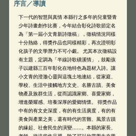
序言／導讀
下一代的智慧與真情 本縣行之多年的兒童暨青
少年詩畫創作比賽，今年結合彰化詩歌節定名
為「第一屆小文青新詩徵稿」，徵稿情況同樣
十分熱絡，得獎作品也同樣精彩，再次證明彰
化孩子的文學潛力不可小覷。 尤其本次徵稿設
有主題，定調為「半線詩歌磺溪情」，鼓勵孩
子以建縣三百年彰化在地特色為題材入詩。讓
小文青的澄澈心靈與這塊土地連結，從家庭、
學校、生活中接觸地方文史、名勝古蹟、美食
物產及族群生活，從而認識家鄉、喜愛家鄉，
增進榮耀感、培養深厚的愛鄉情懷。 得獎作品
中有的有文史深度，有的有生活廣度，有的有
美食與產業之美，還有時代的苦難、風景古蹟
的緣起、社會民生的演變……。本縣的家長、