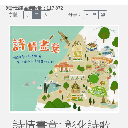
:::
累計出版品總數量：117,872
字體：
分享：
臉書分享(另開新視窗)
噗浪分享(另開新視
Line分享(另
小
中
大
詩情畫意: 彰化詩歌