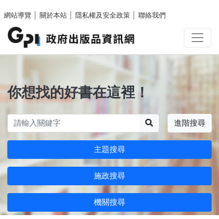
跳至主要內容區塊
網站導覽
│
關於本站
│
隱私權及安全政策
│
聯絡我們
你想找的好書在這裡！
搜尋
進階搜尋
主題搜尋
施政搜尋
機關搜尋