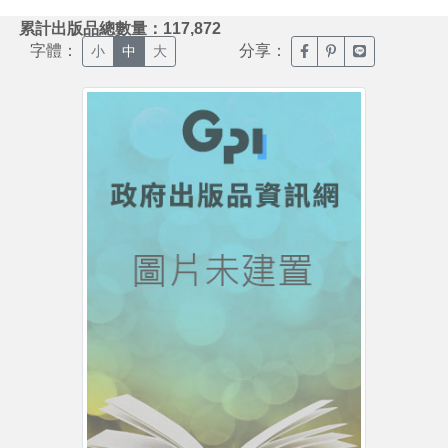
:::
累計出版品總數量：117,872
字體：
分享：
臉書分享(另開新視窗)
噗浪分享(另開新視
Line分享(另
小
中
大