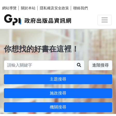
跳至主要內容區塊
網站導覽
│
關於本站
│
隱私權及安全政策
│
聯絡我們
你想找的好書在這裡！
搜尋
進階搜尋
主題搜尋
施政搜尋
機關搜尋