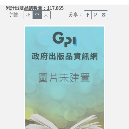
:::
累計出版品總數量：117,865
字體：
分享：
臉書分享(另開新視窗)
噗浪分享(另開新視
Line分享(另
小
中
大