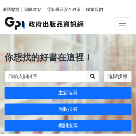
跳至主要內容區塊
網站導覽
│
關於本站
│
隱私權及安全政策
│
聯絡我們
你想找的好書在這裡！
搜尋
進階搜尋
主題搜尋
施政搜尋
機關搜尋