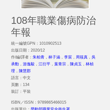
108年職業傷病防治
年報
統一編號GPN：1010902513
出版日期：2020/12
作/編/譯者：
朱柏青
，
林子涵
，
李宸
，
周筱真
，
吳
承勳
，
游逸駿
，
江衍平
，
葉青宗
，
陳貞玉
，
林楨
理
，
陳慧郡
語言：中文
頁數：134
裝訂：平裝
ISBN／ISSN：9789865466015
出版單位：
勞動部職業安全衛生署