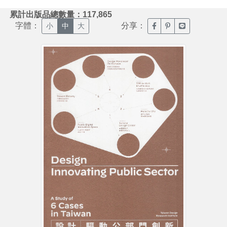
:::
累計出版品總數量：117,865
字體：
分享：
臉書分享(另開新視窗)
噗浪分享(另開新視
Line分享(另
小
中
大