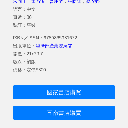
宋同正
，
蕭乃沂
，
曾柏文
，
張皓詠
，
蘇安婷
語言：中文
頁數：80
裝訂：平裝
ISBN／ISSN：9789865331672
出版單位：
經濟部產業發展署
開數：21x29.7
版次：初版
價格：定價$300
國家書店購買
五南書店購買