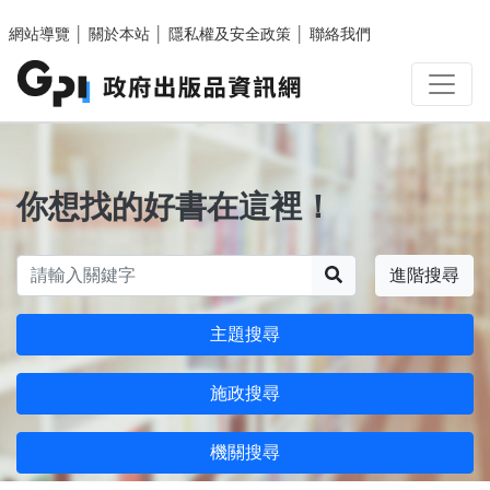
跳至主要內容區塊
網站導覽
│
關於本站
│
隱私權及安全政策
│
聯絡我們
你想找的好書在這裡！
搜尋
進階搜尋
主題搜尋
施政搜尋
機關搜尋