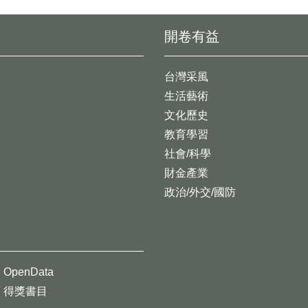
開卷有益
台灣采風
生活藝術
文化歷史
教育學習
社會/科學
財金產業
政治/外交/國防
OpenData
得獎書目