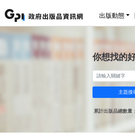
跳至主要內容區塊
:::
出版動態
你想找的
主題搜
累計出版品總數量：1