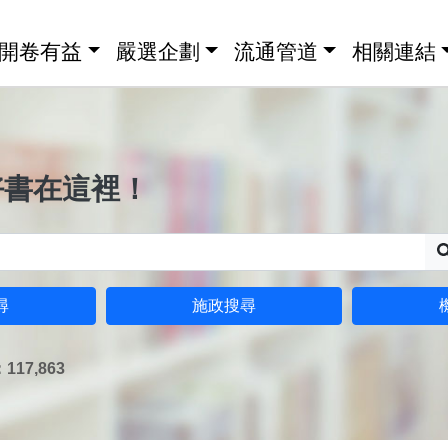
開卷有益
嚴選企劃
流通管道
相關連結
好書在這裡！
尋
施政搜尋
17,863