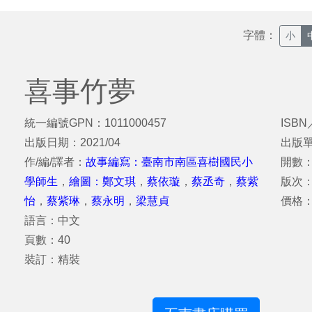
字體：
小
喜事竹夢
統一編號GPN：1011000457
ISBN
出版日期：2021/04
出版
作/編/譯者：
故事編寫：臺南市南區喜樹國民小
開數：
學師生
，
繪圖：鄭文琪
，
蔡依璇
，
蔡丞奇
，
蔡紫
版次
怡
，
蔡紫琳
，
蔡永明
，
梁慧貞
價格：
語言：中文
頁數：40
裝訂：精裝