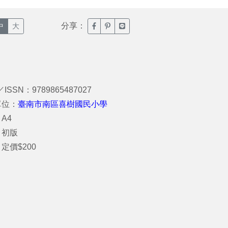
分享：
臉書分享(另開新視窗)
噗浪分享(另開新視窗)
Line分享(另開新視窗)
中
大
／ISSN：9789865487027
單位：
臺南市南區喜樹國民小學
A4
：初版
定價$200