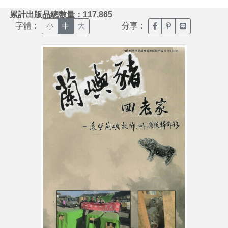
:::
累計出版品總數量：117,865
字體：
分享：
臉書分享(另開新視窗)
噗浪分享(另開新視
Line分享(另
小
中
大