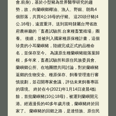
會.前身)，基於小型豬為世界醫學研究的趨
勢，故，向蘭嶼鄉椰油、漁人、野銀、朗島4
個部落，共買4公16母的仔豬。 這20頭仔豬(4
公.16母)，遠渡重洋。送到當時隸屬台灣省政
府農林廳的「畜產試驗所.台東種畜繁殖場」圈
養。 後續，並被列入國家種原保種計畫，這個
珍貴的小耳蘭嶼豬，陸續完成正式的品種命
名，並保存至今。 為讓原生種蘭嶼豬能落葉歸
根，多年來，畜產試驗所和原住民族委員會、
蘭嶼鄉公所、在地團體共同討論，對於蘭嶼豬
返鄉的生物安全、種原保存、飼養管理進行審
慎規劃，並召開專家會議，評估未來飼養專區
的環境。 終於在今(2021)年1月14日凌晨4點
餘，首批蘭嶼豬(10公18母)，被運到蘭嶼開元
港。經過漫長的40多年歲月後，蘭嶼豬終於回
家了。 蘭嶼豬的回鄉之路，是達悟族、原住民