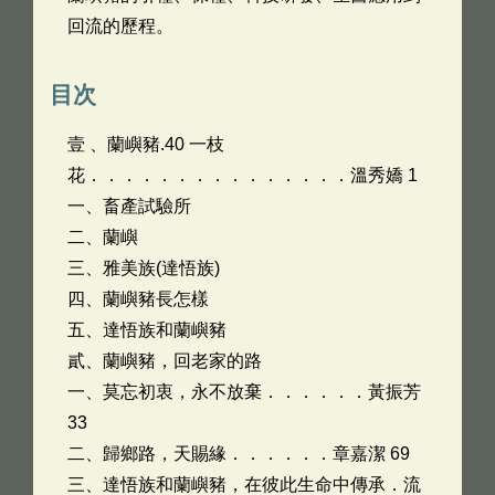
回流的歷程。
目次
壹 、蘭嶼豬.40 一枝
花．．．．．．．．．．．．．．．溫秀嬌 1
一、畜產試驗所
二、蘭嶼
三、雅美族(達悟族)
四、蘭嶼豬長怎樣
五、達悟族和蘭嶼豬
貳、蘭嶼豬，回老家的路
一、莫忘初衷，永不放棄．．．．．．黃振芳
33
二、歸鄉路，天賜緣．．．．．．章嘉潔 69
三、達悟族和蘭嶼豬，在彼此生命中傳承．流