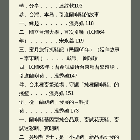
轉．分享．．．．連紋乾103
參、台灣、本島，引進蘭嶼豬的故事
一、緣起．．．．．．溫秀嬌 118
二、國立台灣大學，首次引種（民國64
年）．．．．．．宋永義 119
三、蜜月旅行抓豬記（民國65年）（延伸故事
～李宋豬 ）．．．． 戴謙、 劉瑞珍
四、民國69年：畜產試驗所台東種畜繁殖場，
引進蘭嶼豬．．溫秀嬌147
肆、台東種畜繁殖場，守護「純種蘭嶼豬」的
搖籃．．．．溫秀嬌 151
伍、從「蘭嶼豬」發展的～科技
豬．．．．．．溫秀嬌 173
一、蘭嶼豬基因型純合品系、畜試花斑豬、畜
試迷彩豬、賓朗豬
二、吳明哲博士，是「小型豬」新品系研發的