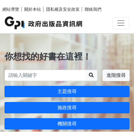
跳至主要內容區塊
網站導覽
│
關於本站
│
隱私權及安全政策
│
聯絡我們
你想找的好書在這裡！
搜尋
進階搜尋
主題搜尋
施政搜尋
機關搜尋