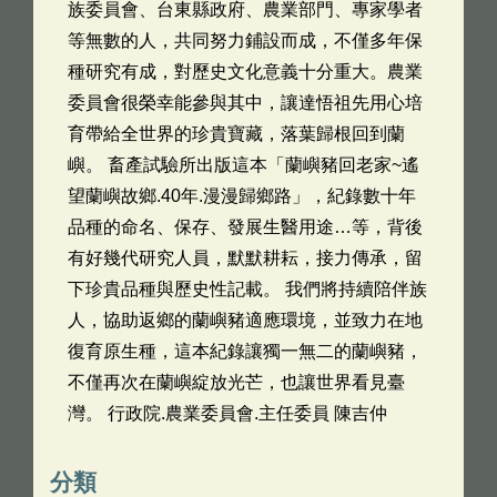
族委員會、台東縣政府、農業部門、專家學者
等無數的人，共同努力鋪設而成，不僅多年保
種研究有成，對歷史文化意義十分重大。農業
委員會很榮幸能參與其中，讓達悟祖先用心培
育帶給全世界的珍貴寶藏，落葉歸根回到蘭
嶼。 畜產試驗所出版這本「蘭嶼豬回老家~遙
望蘭嶼故鄉.40年.漫漫歸鄉路」，紀錄數十年
品種的命名、保存、發展生醫用途…等，背後
有好幾代研究人員，默默耕耘，接力傳承，留
下珍貴品種與歷史性記載。 我們將持續陪伴族
人，協助返鄉的蘭嶼豬適應環境，並致力在地
復育原生種，這本紀錄讓獨一無二的蘭嶼豬，
不僅再次在蘭嶼綻放光芒，也讓世界看見臺
灣。 行政院.農業委員會.主任委員 陳吉仲
分類