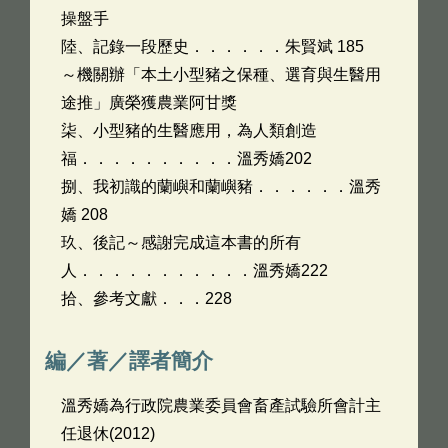
操盤手
陸、記錄一段歷史．．．．．．朱賢斌 185
～機關辦「本土小型豬之保種、選育與生醫用
途推」廣榮獲農業阿甘獎
柒、小型豬的生醫應用，為人類創造
福．．．．．．．．．．溫秀嬌202
捌、我初識的蘭嶼和蘭嶼豬．．．．．．溫秀
嬌 208
玖、後記～感謝完成這本書的所有
人．．．．．．．．．．．溫秀嬌222
拾、參考文獻．．．228
編／著／譯者簡介
溫秀嬌為行政院農業委員會畜產試驗所會計主
任退休(2012)