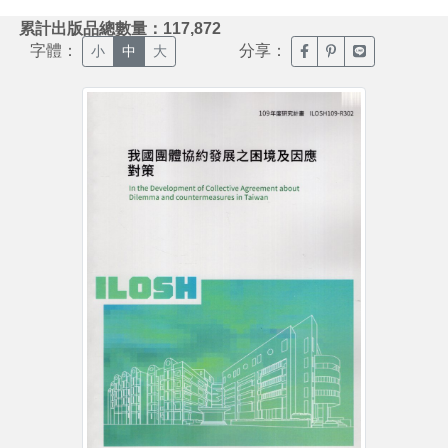
:::
累計出版品總數量：117,872
字體：
分享：
臉書分享(另開新視窗)
噗浪分享(另開新視
Line分享(另
小
中
大