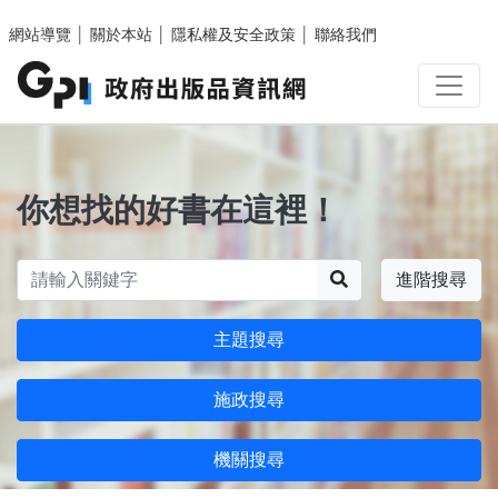
跳至主要內容區塊
網站導覽
│
關於本站
│
隱私權及安全政策
│
聯絡我們
你想找的好書在這裡！
搜尋
進階搜尋
主題搜尋
施政搜尋
機關搜尋