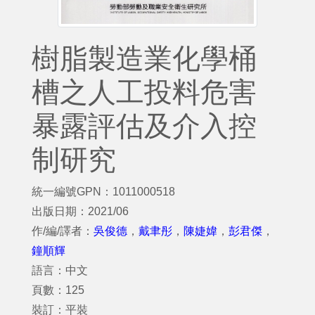
樹脂製造業化學桶
槽之人工投料危害
暴露評估及介入控
制研究
統一編號GPN：1011000518
出版日期：2021/06
作/編/譯者：
吳俊德
，
戴聿彤
，
陳婕媁
，
彭君傑
，
鐘順輝
語言：中文
頁數：125
裝訂：平裝