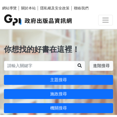
跳至主要內容區塊
網站導覽
│
關於本站
│
隱私權及安全政策
│
聯絡我們
你想找的好書在這裡！
搜尋
進階搜尋
主題搜尋
施政搜尋
機關搜尋