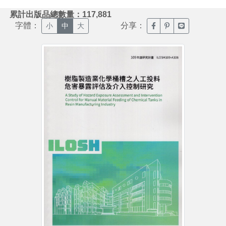
:::
累計出版品總數量：117,881
字體：
分享：
臉書分享(另開新視窗)
噗浪分享(另開新視
Line分享(另
小
中
大