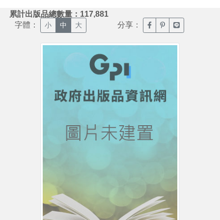
:::
累計出版品總數量：117,881
字體：
分享：
臉書分享(另開新視窗)
噗浪分享(另開新視
Line分享(另
小
中
大