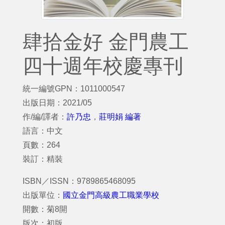
肆拾金好 金門農工
四十週年校慶專刊
統一編號GPN：1011000547
出版日期：2021/05
作/編/譯者：
許乃忠
，
莊明娟 編著
語言：中文
頁數：264
裝訂：精裝
ISBN／ISSN：9789865468095
出版單位：
國立金門高級農工職業學校
開數：菊8開
版次：初版