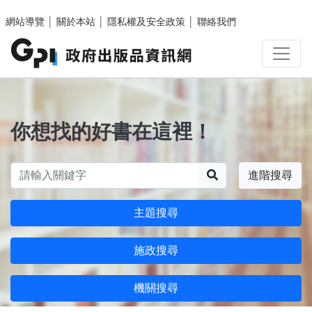
跳至主要內容區塊
網站導覽
│
關於本站
│
隱私權及安全政策
│
聯絡我們
你想找的好書在這裡！
搜尋
進階搜尋
主題搜尋
施政搜尋
機關搜尋