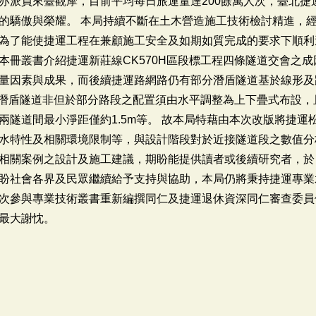
亦派員來臺觀摩，目前平均每日旅運量達200餘萬人次，臺北捷
的驕傲與榮耀。 本局持續不斷在土木營造施工技術檢討精進，
為了能使捷運工程在兼顧施工安全及如期如質完成的要求下順利
本冊叢書介紹捷運新莊線CK570H區段標工程四條隧道交會之
量因素與成果，而後續捷運路網路仍有部分潛盾隧道基於線形及
雙孔潛盾隧道非但於部分路段之配置須由水平調整為上下疊式布設
兩隧道間最小淨距僅約1.5m等。 故本局特藉由本次改版將捷運
水特性及相關環境限制等，與設計階段對於近接隧道段之數值分
相關案例之設計及施工建議，期盼能提供讀者或後續研究者，於
盼社會各界及民眾繼續給予支持與協助，本局仍將秉持捷運專業
次參與專業技術叢書重新編撰同仁及捷運退休資深同仁審查委員
最大謝忱。