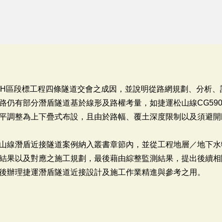
70H區段標工程四條隧道交會之成因，並說明從路網規劃、分析
路仍有部分潛盾隧道基於線形及路權考量，如捷運松山線CG59
平調整為上下疊式布設，且由於路幅、覆土深度限制以及須避開
山線潛盾近接隧道案例納入叢書章節內，並從工程地層／地下水
結果以及對應之施工規劃，最後藉由綜整監測結果，提出後續相
後辦理捷運潛盾隧道近接設計及施工作業精進與參考之用。