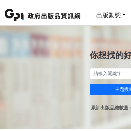
跳至主要內容區塊
:::
出版動態
你想找的
主題搜
累計出版品總數量：1