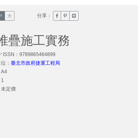
分享：
臉書分享(另開新視窗)
噗浪分享(另開新視窗)
Line分享(另開新視窗)
中
大
堆疊施工實務
／ISSN：9789865464899
單位：
臺北市政府捷運工程局
A4
1
：未定價