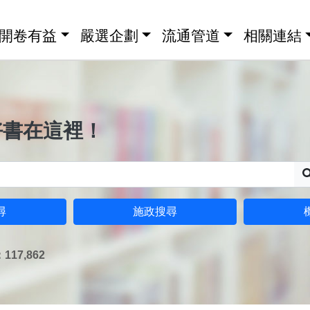
開卷有益
嚴選企劃
流通管道
相關連結
好書在這裡！
尋
施政搜尋
17,862