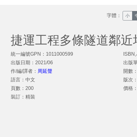
字體：
小
捷運工程多條隧道鄰近
統一編號GPN：1011000599
ISBN
出版日期：2021/06
出版
作/編/譯者：
周延聲
開數：
語言：中文
版次：
頁數：200
價格
裝訂：精裝