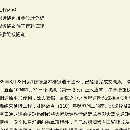
標工程內容
段標鄰近隧道堆疊設計分析
段標鄰近隧道施工實務管理
標潛盾近接隧道
85年3月28日第1條捷運木柵線通車迄今，已陸續完成文湖線、
，直至109年1月31日環狀線（第一階段）正式通車，串聯捷運
網運輸更加便利，除與臺鐵、高鐵之中／長程運輸系統相互便利
義線東延段工程，及將於今（110）年發包施工的南、北環段及
區四通八達的捷運路網必將大幅增進整體經濟成長與大眾交通運
便捷、安全以及舒適的乘車環境外，早已名揚國際有口皆碑成為