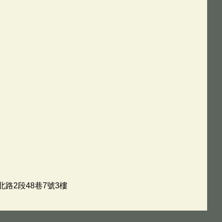
北路2段48巷7號3樓