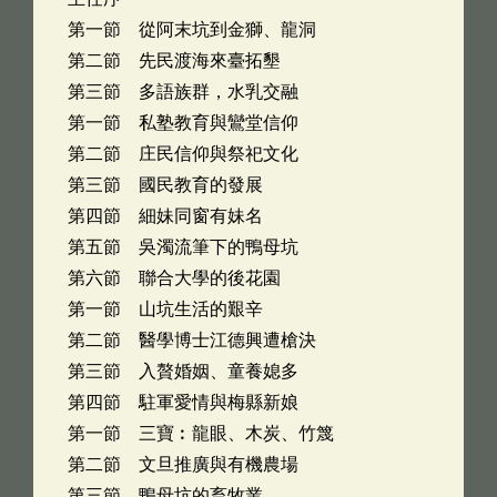
第一節 從阿末坑到金獅、龍洞
第二節 先民渡海來臺拓墾
第三節 多語族群，水乳交融
第一節 私塾教育與鸞堂信仰
第二節 庄民信仰與祭祀文化
第三節 國民教育的發展
第四節 細妹同窗有妹名
第五節 吳濁流筆下的鴨母坑
第六節 聯合大學的後花園
第一節 山坑生活的艱辛
第二節 醫學博士江德興遭槍決
第三節 入贅婚姻、童養媳多
第四節 駐軍愛情與梅縣新娘
第一節 三寶︰龍眼、木炭、竹篾
第二節 文旦推廣與有機農場
第三節 鴨母坑的畜牧業