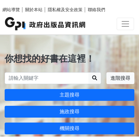
跳至主要內容區塊
網站導覽
│
關於本站
│
隱私權及安全政策
│
聯絡我們
你想找的好書在這裡！
搜尋
進階搜尋
主題搜尋
施政搜尋
機關搜尋