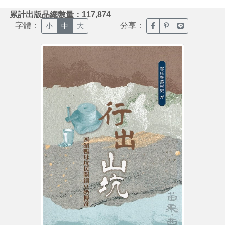
:::
累計出版品總數量：117,874
字體：
分享：
臉書分享(另開新視窗)
噗浪分享(另開新視
Line分享(另
小
中
大