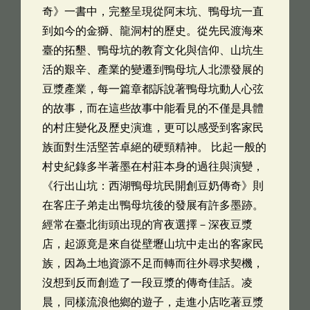
奇》一書中，完整呈現從阿末坑、鴨母坑一直
到如今的金獅、龍洞村的歷史。從先民渡海來
臺的拓墾、鴨母坑的教育文化與信仰、山坑生
活的艱辛、產業的變遷到鴨母坑人北漂發展的
豆漿產業，每一篇章都訴說著鴨母坑動人心弦
的故事，而在這些故事中能看見的不僅是具體
的村庄變化及歷史演進，更可以感受到客家民
族面對生活堅苦卓絕的硬頸精神。 比起一般的
村史紀錄多半著墨在村莊本身的過往與演變，
《行出山坑：西湖鴨母坑民開創豆奶傳奇》則
在客庄子弟走出鴨母坑後的發展有許多墨跡。
經常在臺北街頭出現的宵夜選擇－深夜豆漿
店，起源竟是來自從壁壢山坑中走出的客家民
族，因為土地資源不足而轉而往外尋求契機，
沒想到反而創造了一段豆漿的傳奇佳話。凌
晨，同樣流浪他鄉的遊子，走進小店吃著豆漿