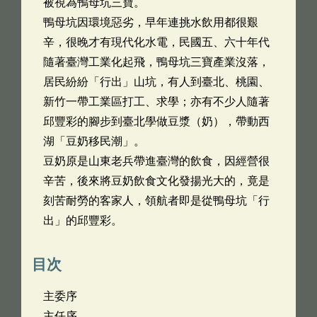
被視為鴨母坑三寶。
鴨母坑因環境惡劣，早年連挑水飲用都很艱
辛，很晚才有現代化水電，民國五、六十年代
隨著臺灣工業化起飛，鴨母坑三寶產業沒落，
居民紛紛「行出」山坑，有人到臺北、桃園、
新竹一帶工業區打工、求學；亦有不少人隨著
邱豐彩的腳步到臺北學做豆漿（奶），帶動西
湖「豆奶移民潮」。
豆奶原是山東老兵帶進臺灣的飲食，因經營很
辛苦，後來將豆奶飲食文化發揚光大的，竟是
刻苦耐勞的客家人，領航者即是從鴨母坑「行
出」的邱豐彩。
目次
主委序
主任序