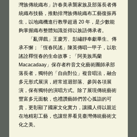
灣族傳統織布」許春美承襲家族及部落長者傳
統織布技藝，推動排灣族傳統織布工藝復振再
生，以地織機進行教學超過 20 年，是少數能
夠掌握織布整體知識並得以族語傳承者。
「亂彈戲」王慶芳、彭繡靜奉獻畢生、傳
承不懈；「恆春民謠」陳英傳唱一甲子，以歌
謠詮釋恆春的生命故事；「阿美族馬蘭
Macacadaay」保存者杵音文化藝術團師承部
落長者，獨特的「自由對位」複音唱法，融合
多元形式展演，經常巡迴部落、參與各項展
演，保有獨特的演唱方式。除了展現傳統藝術
豐富多元面貌，也禮讚藝師們苦心孤詣的可
貴，更彰顯了國家文化實力，讓國人得以親近
在地精彩工藝，也讓世界看見臺灣傳統藝術文
化之美。