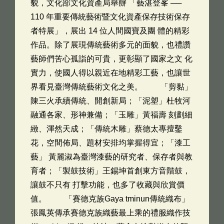
貌，文化部文化資產局舉辦 「藝湛登峯 ──
110 年重要傳統藝術暨文化資產保存技術保存
者特展」，展出 14 位人間國寶及團 體的精彩
作品。除了展現傳統藝術多元的面貌，也禮讚
藝師們苦心孤詣的可貴，更彰顯了國家之文 化
實力，使國人得以親近在地精彩工藝，也讓世
界看見臺灣傳統藝術文化之美。 「剪黏」
陳三火承續傳統、開創新局；「泥塑」杜牧河
融通各家、形神兼備；「玉雕」黃福壽 刻劃細
緻、渾然天成；「傳統木雕」蔡德太專擅鑿
花，空間佈局、題材安排均掌握得宜；「漆工
藝」 黃麗淑為臺灣漆藝的研究者、保存者與教
育者；「製鼓技術」王錫坤首創東方音階鼓，
讓鼓不只有 打擊功能，也多了收藏與欣賞價
值。 「賽德克族Gaya tminun傳統織布」
張鳳英傳承賽德克族織藝最上乘的禮服織作技