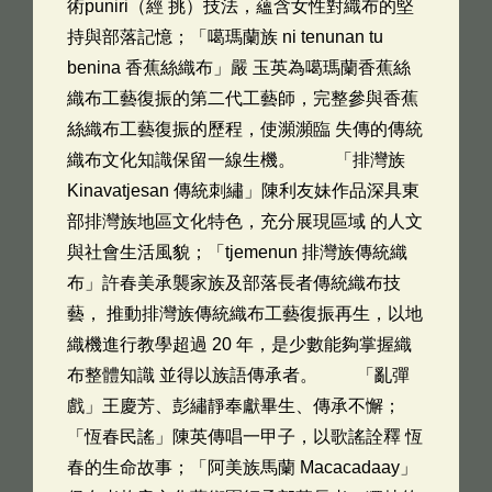
術puniri（經 挑）技法，蘊含女性對織布的堅
持與部落記憶；「噶瑪蘭族 ni tenunan tu
benina 香蕉絲織布」嚴 玉英為噶瑪蘭香蕉絲
織布工藝復振的第二代工藝師，完整參與香蕉
絲織布工藝復振的歷程，使瀕瀕臨 失傳的傳統
織布文化知識保留一線生機。 「排灣族
Kinavatjesan 傳統刺繡」陳利友妹作品深具東
部排灣族地區文化特色，充分展現區域 的人文
與社會生活風貌；「tjemenun 排灣族傳統織
布」許春美承襲家族及部落長者傳統織布技
藝， 推動排灣族傳統織布工藝復振再生，以地
織機進行教學超過 20 年，是少數能夠掌握織
布整體知識 並得以族語傳承者。 「亂彈
戲」王慶芳、彭繡靜奉獻畢生、傳承不懈；
「恆春民謠」陳英傳唱一甲子，以歌謠詮釋 恆
春的生命故事；「阿美族馬蘭 Macacadaay」