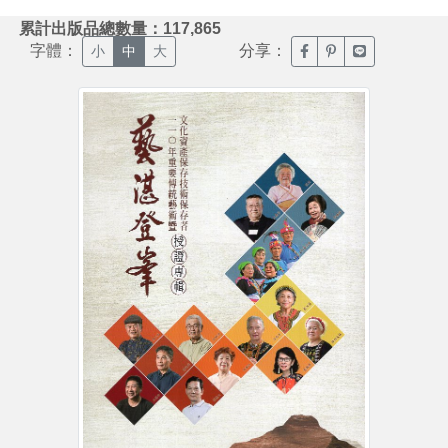
:::
累計出版品總數量：117,865
字體：
分享：
臉書分享(另開新視窗)
噗浪分享(另開新視
Line分享(另
小
中
大