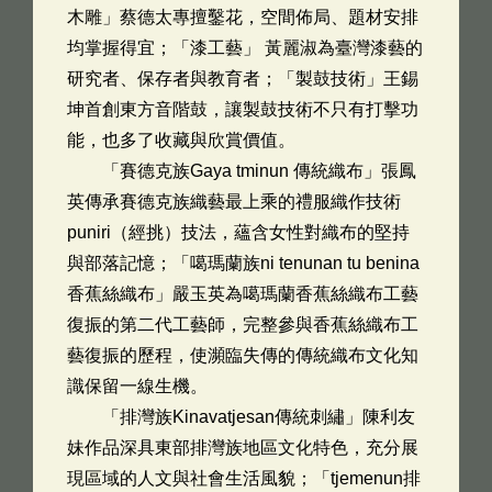
木雕」蔡德太專擅鑿花，空間佈局、題材安排
均掌握得宜；「漆工藝」 黃麗淑為臺灣漆藝的
研究者、保存者與教育者；「製鼓技術」王錫
坤首創東方音階鼓，讓製鼓技術不只有打擊功
能，也多了收藏與欣賞價值。
「賽德克族Gaya tminun 傳統織布」張鳳
英傳承賽德克族織藝最上乘的禮服織作技術
puniri（經挑）技法，蘊含女性對織布的堅持
與部落記憶；「噶瑪蘭族ni tenunan tu benina
香蕉絲織布」嚴玉英為噶瑪蘭香蕉絲織布工藝
復振的第二代工藝師，完整參與香蕉絲織布工
藝復振的歷程，使瀕臨失傳的傳統織布文化知
識保留一線生機。
「排灣族Kinavatjesan傳統刺繡」陳利友
妹作品深具東部排灣族地區文化特色，充分展
現區域的人文與社會生活風貌；「tjemenun排