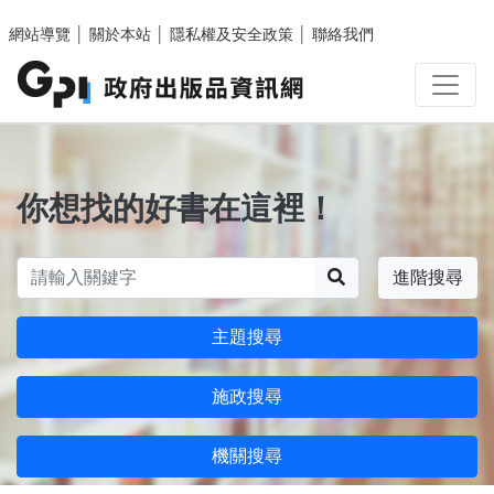
跳至主要內容區塊
網站導覽
│
關於本站
│
隱私權及安全政策
│
聯絡我們
你想找的好書在這裡！
搜尋
進階搜尋
主題搜尋
施政搜尋
機關搜尋