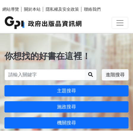
跳至主要內容區塊
網站導覽
│
關於本站
│
隱私權及安全政策
│
聯絡我們
你想找的好書在這裡！
搜尋
進階搜尋
主題搜尋
施政搜尋
機關搜尋