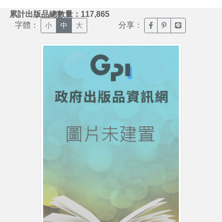
:::
累計出版品總數量：117,865
字體：
分享：
臉書分享(另開新視窗)
噗浪分享(另開新視
Line分享(另
小
中
大