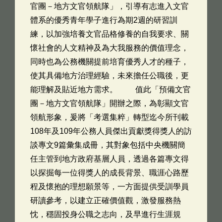
官團－地方文官領航隊」，引導有志進入文官
體系的優秀青年學子進行為期2週的研習訓
練，以加強培養文官品格修養的自我要求、關
懷社會的人文精神及為大我服務的價值理念，
同時也為公務機關提前培育優秀人才的種子，
使其具備地方治理經驗，未來擔任公職後，更
能理解及貼近地方需求。 值此「預備文官
團－地方文官領航隊」開辦之際，為彰顯文官
領航形象，爰將「考選集粹」轉型迄今所刊載
108年及109年公務人員傑出貢獻獎得獎人的訪
談專文9篇彙集成冊，其對象包括中央機關簡
任主管到地方政府基層人員，透過各篇專文得
以探掘每一位得獎人的成長背景、職涯心路歷
程及懷抱的理想願景等，一方面提供受訓學員
研讀參考，以建立正確價值觀，激發服務熱
忱，穩固投身公職之志向，及早進行生涯規