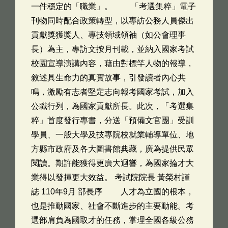
一件穩定的「職業」。 「考選集粹」電子
刊物同時配合政策轉型，以專訪公務人員傑出
貢獻獎獲獎人、專技領域領袖（如公會理事
長）為主，專訪文按月刊載，並納入國家考試
校園宣導演講內容，藉由對標竿人物的報導，
敘述具生命力的真實故事，引發讀者內心共
鳴，激勵有志者堅定志向報考國家考試，加入
公職行列，為國家貢獻所長。此次，「考選集
粹」首度發行專書，分送「預備文官團」受訓
學員、一般大學及技專院校就業輔導單位、地
方縣市政府及各大圖書館典藏，廣為提供民眾
閱讀。期許能獲得更廣大迴響，為國家掄才大
業得以發揮更大效益。 考試院院長 黃榮村謹
誌 110年9月 部長序 人才為立國的根本，
也是推動國家、社會不斷進步的主要動能。考
選部肩負為國取才的任務，掌理全國各級公務