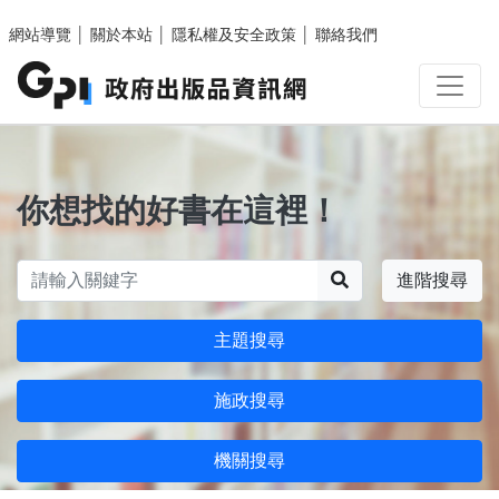
跳至主要內容區塊
網站導覽
│
關於本站
│
隱私權及安全政策
│
聯絡我們
你想找的好書在這裡！
搜尋
進階搜尋
主題搜尋
施政搜尋
機關搜尋