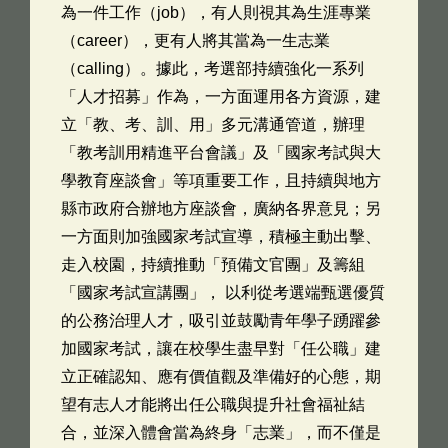
為一件工作（job），有人則視其為生涯專業
（career），更有人將其當為一生志業
（calling）。據此，考選部持續強化一系列
「人才招募」作為，一方面運用各方資源，建
立「教、考、訓、用」多元溝通管道，辦理
「教考訓用精進平台會議」及「國家考試與大
學教育座談會」等項重要工作，且持續與地方
縣市政府合辦地方座談會，廣納各界意見；另
一方面則加強國家考試宣導，積極主動出擊、
走入校園，持續推動「預備文官團」及籌組
「國家考試宣講團」， 以利從考選端甄選優質
的公務治理人才，吸引並鼓勵青年學子踴躍參
加國家考試，讓在校學生盡早對「任公職」建
立正確認知、應有價值觀及準備好的心態，期
望有志人才能將出任公職與提升社會福祉結
合，並深入體會當為終身「志業」，而不僅是