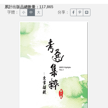
:::
累計出版品總數量：117,865
字體：
分享：
臉書分享(另開新視窗)
噗浪分享(另開新視
Line分享(另
小
中
大