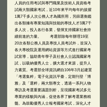
人員的任用考試與專門職業及技術人員資格考
試兩大類國家考試，近10年來平均每年約拔擢
1萬7千多人次公務人才為國所用，另篩選衡鑑
出各類擁有專業知識與技能的專技人才3萬7千
多人次，投入各行各業，發揮支持國家社會持
續前進的力量。 考選部除每年辦理19至
20次各類公務人員及專技人員考試外，並深入
各大專校院及運用網站資源等方式進行國家考
試宣導，協助青年學子及社會人士認識國家考
試，以吸納優秀人士，擴大選才來源，提升人
力素質。考選部全球資訊網自106年3月起建置
「考選集粹」電子化資訊平臺，定期刊登「博
雅」及「選粹」兩大類專文，透過一系列人物
專訪及考選重要議題剖析，呈現國家考試多元
專業的樣貌與內涵，促使各界了解考選業務精
髓。為鼓勵優秀人士報考國家考試，深化人才