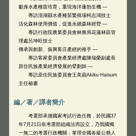
獻身水產種苗培育，重現海洋蓬勃生機 —
專訪澎湖縣水產種苗繁殖場柯志鴻技士
活化森林使用價值，促進永續森林經營 —
專訪行政院農業委員會林務局花蓮林區管
理處呂坤旺技士
傳承與創新、振興客庄產經的推手 —
專訪客家委員會產業經濟處陳瑞榮副處長
原住民族產業經濟發展的擘劃師 —
專訪原住民族委員會王美蘋Akiku·Haisum
主任秘書
編／著／譯者簡介
考選部承擔國家考試行政任務，於民國37
年7月21日依考選部組織法而設立，乃我國獨
一無二的考選行政機關，掌理全國各級公務人