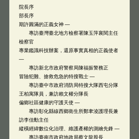
院長序
部長序
期許圓滿的正義女神 —
專訪臺灣臺北地方檢察署陳玉萍襄閱主任
檢察官
專業鑑識科技辦案，還原事實真相的正義使者
—
專訪新北市政府警察局陳福振警務正
冒險犯難、搶救危急的特搜戰士 —
專訪臺中市政府消防局特搜大隊西屯分隊
王柏寓隊員，兼訪賴文權分隊長
偏鄉社區健康的守護天使 —
專訪彰化縣線西鄉衛生所鄭聿淩護理長兼
訪李佳勳主任
縱橫經緯數位化治理、維護產權的測繪先鋒 —
專訪臺南市政府地政局蔡文龍股長