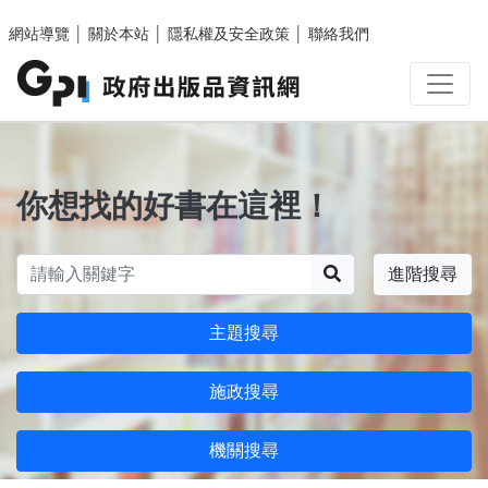
跳至主要內容區塊
網站導覽
│
關於本站
│
隱私權及安全政策
│
聯絡我們
你想找的好書在這裡！
搜尋
進階搜尋
主題搜尋
施政搜尋
機關搜尋