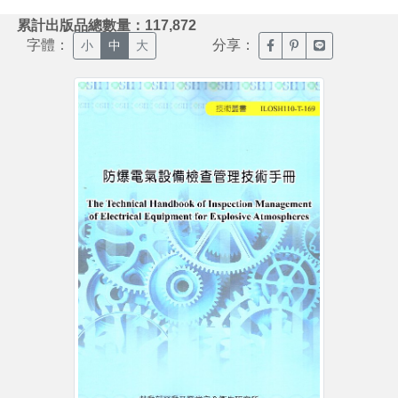
:::
累計出版品總數量：117,872
字體：
分享：
臉書分享(另開新視窗)
噗浪分享(另開新視
Line分享(另
小
中
大