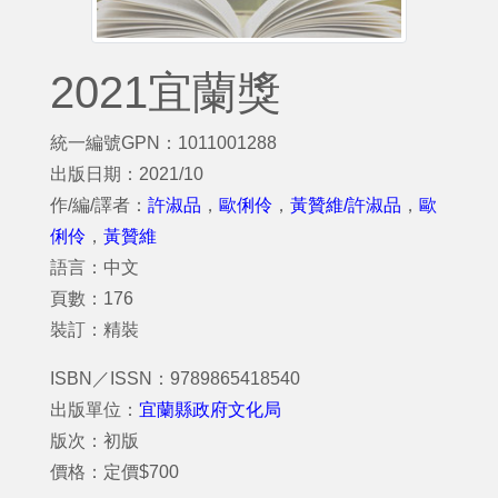
2021宜蘭獎
統一編號GPN：1011001288
出版日期：2021/10
作/編/譯者：
許淑品
，
歐俐伶
，
黃贊維/許淑品
，
歐
俐伶
，
黃贊維
語言：中文
頁數：176
裝訂：精裝
ISBN／ISSN：9789865418540
出版單位：
宜蘭縣政府文化局
版次：初版
價格：定價$700