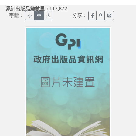
:::
累計出版品總數量：117,872
字體：
分享：
臉書分享(另開新視窗)
噗浪分享(另開新視
Line分享(另
小
中
大