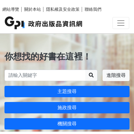
跳至主要內容區塊
網站導覽
│
關於本站
│
隱私權及安全政策
│
聯絡我們
你想找的好書在這裡！
搜尋
進階搜尋
主題搜尋
施政搜尋
機關搜尋