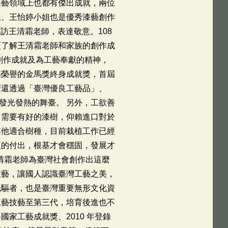
漆藝領域上也都有傑出成就，兩位
生、王怡婷小姐也是優秀漆藝創作
訪王清霜老師，表達敬意。108
更了解王清霜老師和家族的創作成
創作成就及為工藝奉獻的精神，
高榮譽的金馬獎終身成就獎，首屆
府還透過「臺灣優良工藝品」、
發光發熱的舞臺。 另外，工欲善
 需要有好的漆樹，仰賴進口對於
其他適合樹種，目前栽植工作已經
恆的付出，根基才會穩固，發展才
王清霜老師為臺灣社會創作出這麼
技藝，讓國人認識臺灣工藝之美，
的先驅者，也是臺灣重要無形文化資
工藝技藝至第三代，培育後進也不
國家工藝成就獎、2010 年登錄