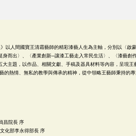
特展》以人間國寶王清霜藝師的精彩漆藝人生為主軸，分別以〈啟
挺身而出〉、〈產業創新─讓漆工藝走入常民生活〉、〈漆藝創
五大主題，以作品、相關文獻、手稿及器具材料等內容，呈現王
藝的熱情、無私的教學與傳承的精神，從中領略王藝師秉持的專
貞昌院長 序
文化部李永得部長 序