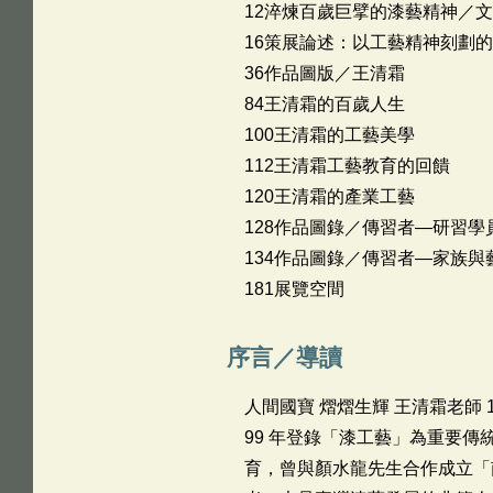
12淬煉百歲巨擘的漆藝精神／文
16策展論述：以工藝精神刻劃
36作品圖版／王清霜
84王清霜的百歲人生
100王清霜的工藝美學
112王清霜工藝教育的回饋
120王清霜的產業工藝
128作品圖錄／傳習者—研習學
134作品圖錄／傳習者—家族與
181展覽空間
序言／導讀
人間國寶 熠熠生輝 王清霜老師 
99 年登錄「漆工藝」為重要
育，曾與顏水龍先生合作成立「