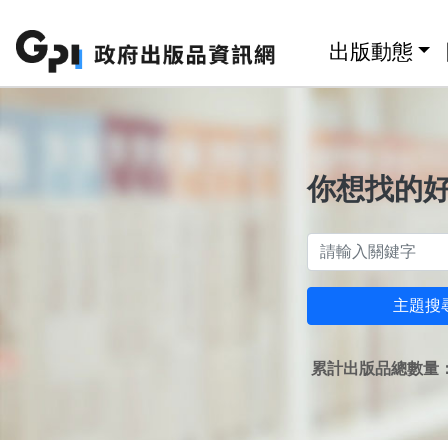
跳至主要內容區塊
:::
出版動態
你想找的
主題搜
累計出版品總數量：1