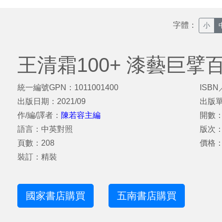
字體：
小
王清霜100+ 漆藝巨擘
統一編號GPN：1011001400
ISBN
出版日期：2021/09
出版
作/編/譯者：
陳若容主編
開數：
語言：中英對照
版次
頁數：208
價格：
裝訂：精裝
國家書店購買
五南書店購買