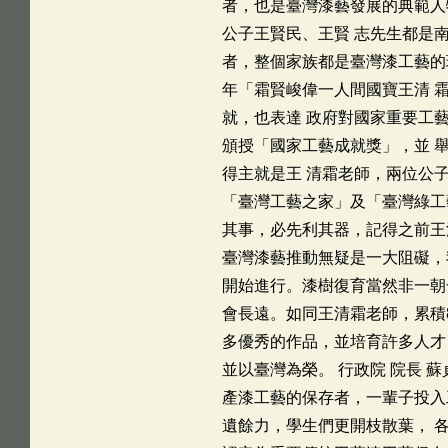
者，也是臺灣漆藝發展的典範人
公子王賢民、王賢 志先生都是
者，整個家族都是臺灣漆工藝的瑰
年「霜賢峻偉一人間國寶王清 
就，也表達 政府對國家重要工
頒授「國家工藝成就獎」，並 
得主就是王 清霜老師，兩位公
「臺灣工藝之家」及「臺灣綠工
其事，必先利其器，記得之前王
臺灣漆藝推動無疑是一大阻礙，
開始進行。漆樹復育當然非一朝
會長遠。如同王清霜老師，累積
多優秀的作品，並培育許多人才
並以臺灣為榮。 行政院 院長 
產漆工藝的保存者，一輩子投入
遺餘力，學生們更開枝散葉， 各