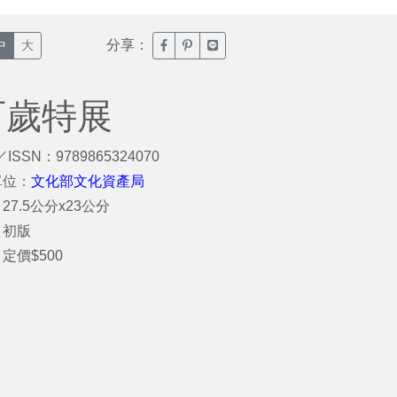
分享：
臉書分享(另開新視窗)
噗浪分享(另開新視窗)
Line分享(另開新視窗)
中
大
百歲特展
／ISSN：9789865324070
單位：
文化部文化資產局
27.5公分x23公分
：初版
定價$500