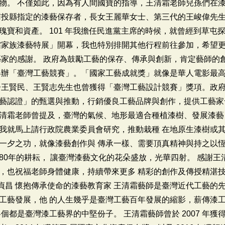
物。 不僅如此，因為有人間國寶的指導，王清霜老師兒孫們在
南投縣指定的漆藝保存者，長女王麗華女士、第三代的王峻偉先
寶和資產。 101 年我擔任民進黨主席的時候，就曾經到草屯探
霜家族漆藝特展」開幕，我也特別排開其他行程前往參加，希望
藝家的感謝。 政府為鼓勵工藝的保存、傳承與創新，肯定藝師的
舉辦「臺灣工藝競賽」。「國家工藝成就獎」就像是華人電影最
子王賢民、王賢志先生也曾獲得「臺灣工藝設計競賽」獎項。政
藝認證」的甄選與推動，行銷優良工藝品牌與創作，提供工藝家
清霜老師曾提及，臺灣的氣候、地形最適合種植漆樹、發展漆藝
我就馬上請行政院農業委員會研究，推動栽種 在地原生漆樹或
一夕之功，就像漆藝創作與 傳承一樣、需要頂真精神與持之以
80年的耕耘， 讓臺灣漆藝文化的花朵盛放，光華四射。 感謝
，也祝福老師身體健康，持續帶來更多 精彩的創作及傳授精湛
蘇貞昌 懷抱傳承使命的漆藝教育家 王清霜藝師是臺灣近代工藝
工藝發展，他 的人生幾乎是臺灣工藝百年發展的縮影，薪傳漆
個都是臺灣漆工藝界的中堅份子。 王清霜藝師曾於 2007 年獲得