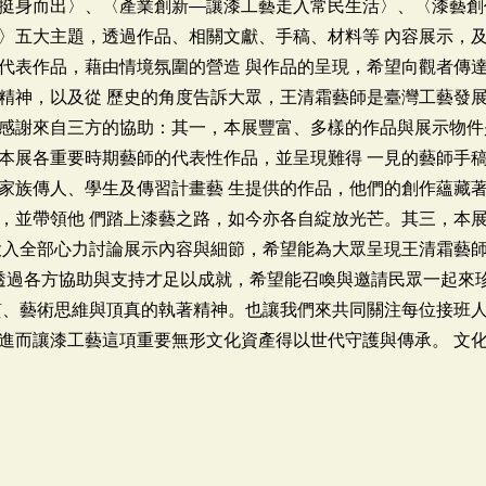
挺身而出〉、〈產業創新—讓漆工藝走入常民生活〉、〈漆藝創
〉五大主題，透過作品、相關文獻、手稿、材料等 內容展示，
代表作品，藉由情境氛圍的營造 與作品的呈現，希望向觀者傳
精神，以及從 歷史的角度告訴大眾，王清霜藝師是臺灣工藝發展
感謝來自三方的協助：其一，本展豐富、多樣的作品與展示物件
本展各重要時期藝師的代表性作品，並呈現難得 一見的藝師手
家族傳人、學生及傳習計畫藝 生提供的作品，他們的創作蘊藏
，並帶領他 們踏上漆藝之路，如今亦各自綻放光芒。其三，本
投入全部心力討論展示內容與細節，希望能為大眾呈現王清霜藝
是透過各方協助與支持才足以成就，希望能召喚與邀請民眾一起來
質、藝術思維與頂真的執著精神。也讓我們來共同關注每位接班人
進而讓漆工藝這項重要無形文化資產得以世代守護與傳承。 文化