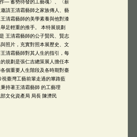
作— 蓄勢待發的工藝魂〉、〈薪
及邀請王清霜藝師之家族傳人、藝
達王清霜藝師的美學素養與他對漆
舉足輕重的推手。 本特展規劃
是 王清霜藝師的公子賢民、賢志
稿與照片，充實對照本展歷史、文
著王清霜藝師對其人生的指引，每
展的規劃是張仁吉總策展人擔任本
師各個重要人生階段及各時期對臺
珍視臺灣工藝前輩走過的篳路藍
秉持著王清霜藝師 的工藝理
部文化資產局 局長 陳濟民