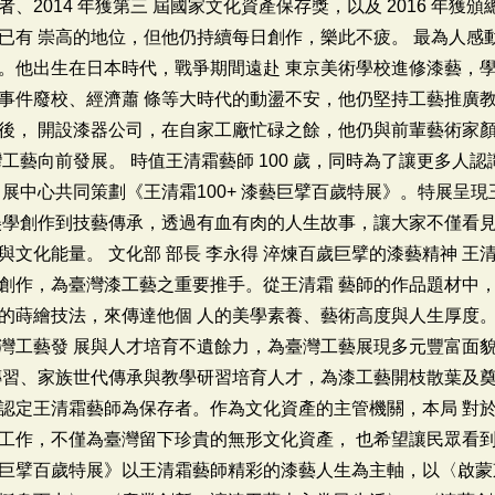
、2014 年獲第三 屆國家文化資產保存獎，以及 2016 年獲
已有 崇高的地位，但他仍持續每日創作，樂此不疲。 最為人感
。他出生在日本時代，戰爭期間遠赴 東京美術學校進修漆藝，
事件廢校、經濟蕭 條等大時代的動盪不安，他仍堅持工藝推廣
後， 開設漆器公司，在自家工廠忙碌之餘，他仍與前輩藝術家
工藝向前發展。 時值王清霜藝師 100 歲，同時為了讓更多人
 展中心共同策劃《王清霜100+ 漆藝巨擘百歲特展》。特展呈
美學創作到技藝傳承，透過有血有肉的人生故事，讓大家不僅看
文化能量。 文化部 部長 李永得 淬煉百歲巨擘的漆藝精神 王
創作，為臺灣漆工藝之重要推手。從王清霜 藝師的作品題材中
的蒔繪技法，來傳達他個 人的美學素養、藝術高度與人生厚度。此
灣工藝發 展與人才培育不遺餘力，為臺灣工藝展現多元豐富面
習、家族世代傳承與教學研習培育人才，為漆工藝開枝散葉及奠定基
認定王清霜藝師為保存者。作為文化資產的主管機關，本局 對
工作，不僅為臺灣留下珍貴的無形文化資產， 也希望讓民眾看
 漆藝巨擘百歲特展》以王清霜藝師精彩的漆藝人生為主軸，以〈啟