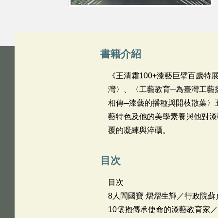
書籍介紹
《王清霜100+漆藝巨擘百歲
灣〉、〈工藝教育─為臺灣工藝
相傳─漆藝的播種與開枝散葉〉
藝特色及他的美學素養與他對漆
覆的凝練與淬礪。
目次
目次
8人間國寶 熠熠生輝／行政院蘇
10懷抱傳承使命的漆藝教育家／