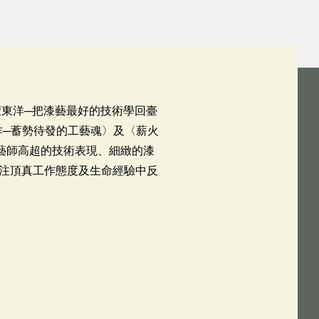
蒙東洋─把漆藝最好的技術學回臺
作─蓄勢待發的工藝魂〉及〈薪火
藝師高超的技術表現、細緻的漆
注頂真工作態度及生命經驗中反