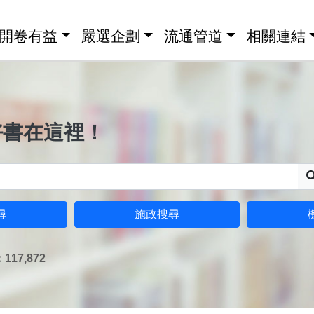
開卷有益
嚴選企劃
流通管道
相關連結
好書在這裡！
尋
施政搜尋
17,872