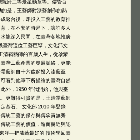
頒總統府二等景星勳章等。儘管百
動的是，王藝師對漆藝創作的熱
學成返台後，即投入工藝的教育推
教育，在不安的時局下，讓許多人
顏水龍深入民間，在臺灣各地推廣
認識臺灣這位工藝巨擘，文化部文
現王清霜藝師的百歲人生，從啟蒙
見臺灣工藝產業的發展脈絡，更能
清霜藝師自十六歲起投入漆藝至
，可看到他筆下所描繪的臺灣自然
外，1950 年代開始，他與臺
貌。更難得可貴的是，王清霜藝師
石。 文化部 2010 年登錄
於傳統工藝的保存與傳承責無旁
到傳統工藝的價值，進而親近與認
蒙東洋—把漆藝最好的 技術學回臺