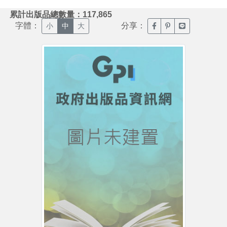
:::
累計出版品總數量：117,865
字體：
分享：
臉書分享(另開新視窗)
噗浪分享(另開新視
Line分享(另
小
中
大