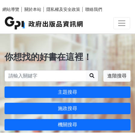
跳至主要內容區塊
網站導覽
│
關於本站
│
隱私權及安全政策
│
聯絡我們
你想找的好書在這裡！
搜尋
進階搜尋
主題搜尋
施政搜尋
機關搜尋