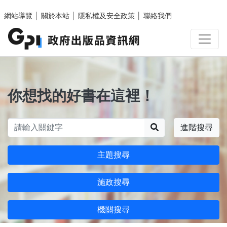
跳至主要內容區塊
網站導覽
│
關於本站
│
隱私權及安全政策
│
聯絡我們
你想找的好書在這裡！
搜尋
進階搜尋
主題搜尋
施政搜尋
機關搜尋