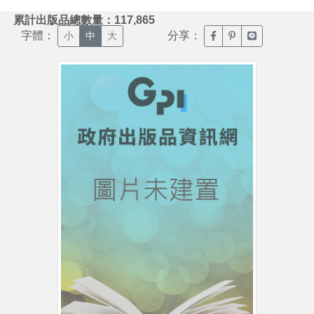
:::
累計出版品總數量：117,865
字體：
分享：
臉書分享(另開新視窗)
噗浪分享(另開新視
Line分享(另
小
中
大