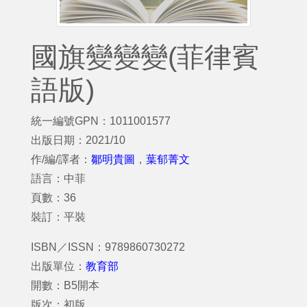
國旗變變變(菲律賓
語版)
統一編號GPN：1011001577
出版日期：2021/10
作/編/譯者：
鄒明貴圖
，
葉郁菁文
語言：中菲
頁數：36
裝訂：平裝
ISBN／ISSN：9789860730272
出版單位：
教育部
開數：B5開本
版次：初版