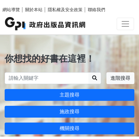
跳至主要內容區塊
網站導覽
│
關於本站
│
隱私權及安全政策
│
聯絡我們
你想找的好書在這裡！
搜尋
進階搜尋
主題搜尋
施政搜尋
機關搜尋