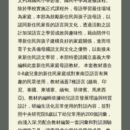
文列為國民小學必選、國民中學為選修課程。
除於學校實施正式課程外，母語學習最佳場域
為家庭，本部為鼓勵新住民與孩子說母語，以
認同新住民家長的語言與文化，透過活動之設
計加深語言之學習成效與趣味性，藉由陪伴引
導新住民與孩子建構良好的家庭關係，進而培
育子女具備母國語文與文化之優勢，以銜接未
來新住民語文學習，本部特委請國立嘉義大學
編輯此套新住民家庭母語教材。 本套教材適合
0-8歲兒童的新住民家庭或對東南亞語言有興
趣的民眾使用，教材涵蓋7種語言 (越南、印
尼、泰國、柬埔寨、緬甸、菲律賓、馬來西
亞)。教材的編輯依據幼兒語言發展理論與特質
設計，研編生活化且常使用的對話內容，並對
照中央研究院6歲以下幼兒常用的200個詞彙，
由淺入深;另配合教材編製一套詞彙和對話測驗