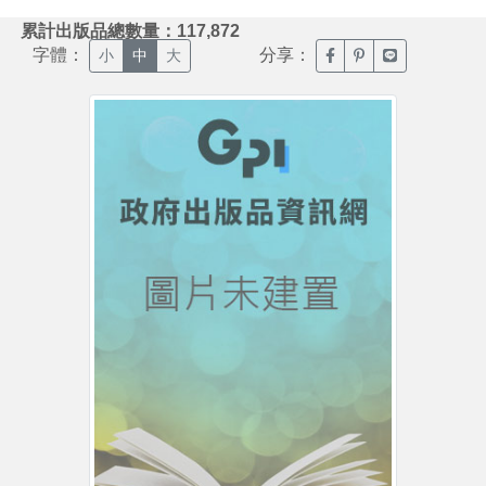
:::
累計出版品總數量：117,872
字體：
分享：
臉書分享(另開新視窗)
噗浪分享(另開新視
Line分享(另
小
中
大