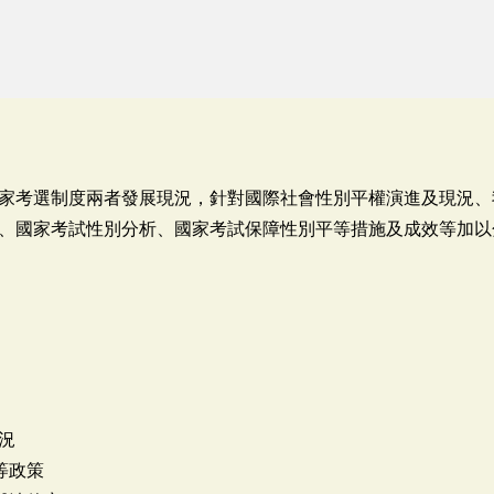
考選制度兩者發展現況，針對國際社會性別平權演進及現況、
、國家考試性別分析、國家考試保障性別平等措施及成效等加以
況
等政策