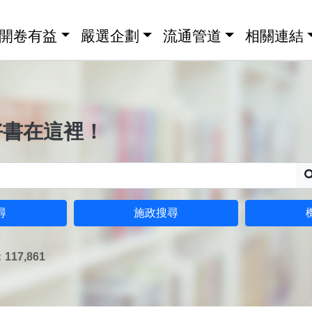
開卷有益
嚴選企劃
流通管道
相關連結
好書在這裡！
尋
施政搜尋
17,861