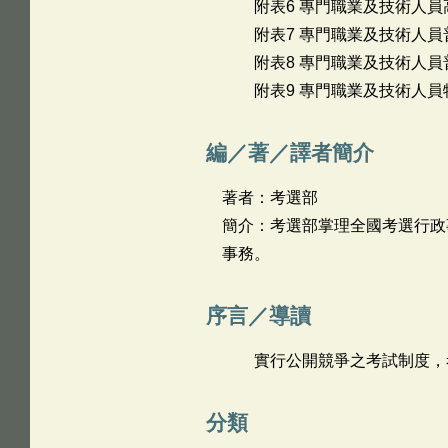
附表6 專門職業及技術人員
附表7 專門職業及技術人員
附表8 專門職業及技術人員
附表9 專門職業及技術人員
編／著／譯者簡介
著者：考選部
簡介：考選部掌理全國考選行政
事務。
序言／導讀
實行公開競爭之考試制度，考
分類