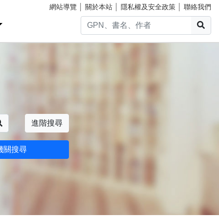
網站導覽
│
關於本站
│
隱私權及安全政策
│
聯絡我們
搜
搜尋
進階搜尋
機關搜尋