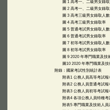
圖 1 高考一、二級男女錄取
圖 2 高考一、二級男女錄取
圖 3 高考三級男女錄取人數
圖 4 高考三級男女錄取率
圖 5 普通考試男女錄取人數
圖 6 普通考試男女錄取率
圖 7 初等考試男女錄取人數
圖 8 初等考試男女錄取率
圖 9 2020 年專門職業及
圖10 2020 年專門職業
附錄：國家考試性別統計表
附表1 公務人員高等考試報
附表2 公務人員普通考試報
附表3 公務人員初等考試報
附表4 各項公務人員特種考
附表5 專門職業及技術人員