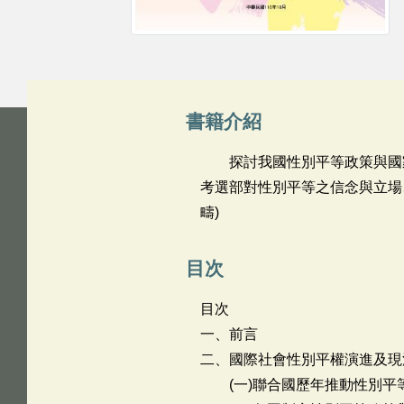
書籍介紹
探討我國性別平等政策與國家
考選部對性別平等之信念與立場
疇)
目次
目次
一、前言
二、國際社會性別平權演進及現
(一)聯合國歷年推動性別平