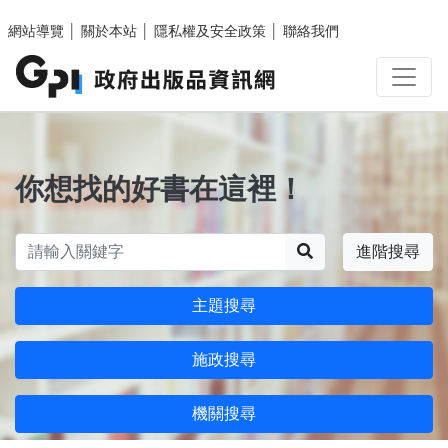
跳至主要內容區塊
網站導覽
│
關於本站
│
隱私權及安全政策
│
聯絡我們
你想找的好書在這裡！
搜尋
進階搜尋
主題搜尋
施政搜尋
機關搜尋