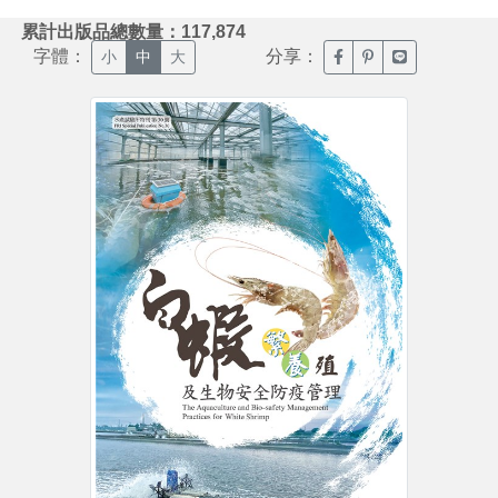
:::
累計出版品總數量：117,874
字體：
分享：
臉書分享(另開新視窗)
噗浪分享(另開新視
Line分享(另
小
中
大