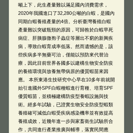
噸上下，此生產量難以滿足國內消費需求，
2020年我國進口了32,280公噸的白蝦，是國內
同期白蝦養殖產量的4倍。分析臺灣養殖白蝦
產量難以突破瓶頸的原因，可歸咎於白蝦早死
病症、肝胰腺微孢子蟲症等層出不窮的新興疾
病，導致白蝦育成率低落。然而遺憾的是，該
些疾病多半無藥可治，僅能以預防來代替治
療，因此目前世界各國多以建構生物安全防疫
的養殖環境與放養無帶病原的優質蝦苗來因
應。 本所東港生技研究中心早在10多年前就開
始引進國外SPF白蝦種蝦進行育種、培育SPF
優質蝦苗，並積極建構防疫型養蝦設施與技
術。經多年試驗，已證實生物安全防疫型蝦類
養殖確可減低白蝦受疾病感染機率並有效提高
養殖成效，近幾年進一步與家畜衛生試驗所合
作，共同進行產業推廣與輔導，落實民間應