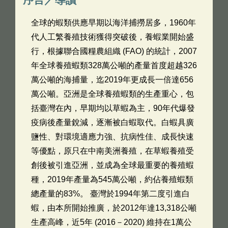
全球的蝦類供應早期以海洋捕撈居多，1960年
代人工繁養殖技術獲得突破後，養蝦業開始盛
行，根據聯合國糧農組織 (FAO) 的統計，2007
年全球養殖蝦類328萬公噸的產量首度超越326
萬公噸的海捕量，迄2019年更成長一倍達656
萬公噸。亞洲是全球養殖蝦類的生產重心，包
括臺灣在內，早期均以草蝦為主，90年代爆發
疫病後產量銳減，逐漸被白蝦取代。白蝦具廣
鹽性、對環境適應力強、抗病性佳、成長快速
等優點，原只在中南美洲養殖，在草蝦養殖受
創後被引進亞洲，並成為全球最重要的養殖蝦
種，2019年產量為545萬公噸，約佔養殖蝦類
總產量的83%。 臺灣於1994年第二度引進白
蝦，由本所開始推廣，於2012年達13,318公噸
生產高峰，近5年 (2016－2020) 維持在1萬公