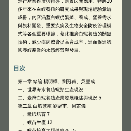
進行產業推廣與輔導，落實民間應用。特將10
多年來在白蝦養殖的研究成果與現場經驗彙編
成冊，內容涵蓋白蝦從繁殖、養成、營養需求
與飼料開發、重要疾病及生物安全防疫管理模
式等各個重要環節，藉此推廣白蝦養殖的關鍵
技術，減少疾病威脅提高育成率，進而促進我
國養蝦產業的永續經營與發展。
目次
第一章 緒論 楊明樺、劉冠甫、吳豐成
一、世界海水養殖蝦類生產現況 1
二、臺灣白蝦養殖產業發展概述與現況 5
第二章 白蝦繁殖 劉冠甫、周芷儀
一、種蝦培育 7
二、蝦苗生產 12
三、蝦苗培育之餌藻簡介 15