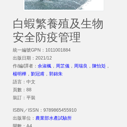
白蝦繁養殖及生物
安全防疫管理
統一編號GPN：1011001884
出版日期：2021/12
作/編/譯者：
余淑楓
，
周芷儀
，
周瑞良
，
陳怡彣
，
楊明樺
，
劉冠甫
，
郭錦朱
語言：中文
頁數：88
裝訂：平裝
ISBN／ISSN：9789865455910
出版單位：
農業部水產試驗所
開數：A4