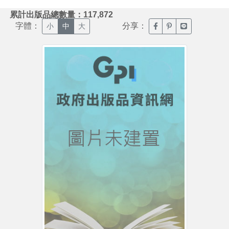
:::
累計出版品總數量：117,872
字體：
分享：
臉書分享(另開新視窗)
噗浪分享(另開新視
Line分享(另
小
中
大