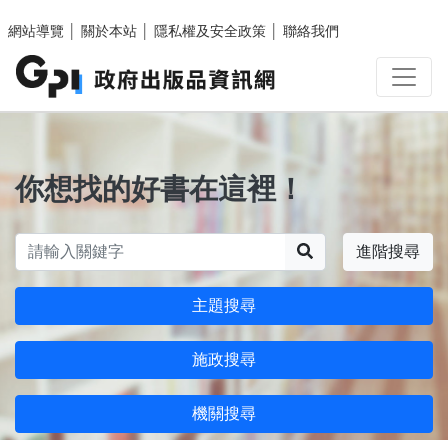
跳至主要內容區塊
網站導覽
│
關於本站
│
隱私權及安全政策
│
聯絡我們
你想找的好書在這裡！
搜尋
進階搜尋
主題搜尋
施政搜尋
機關搜尋