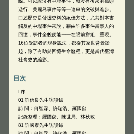
線。可以說沒有中壢事件，就沒有後來的橋頭
遊行、美麗島事件等等一連串的突破與進步。
口述歷史是發掘史料的絕佳方法，尤其對本書
觸及的中壢事件來說，藉由許多事件當事人的
回憶，事件全貌便能一一在眼前拼組、重現。
16位受訪者的現身說法，都從其家世背景談
起，除了有助於回憶生命歷程，更是當代臺灣
社會史的縮影。
目次
I 序
01 許信良先生訪談錄
訪 問：何智霖、許瑞浩、羅國儲
記錄整理：羅國儲、陳世局、林秋敏
81 許國泰先生訪談錄
訪 問：何智霖、許瑞浩、羅國儲