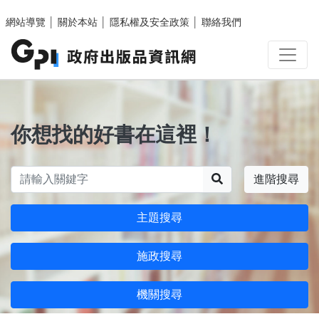
跳至主要內容區塊
網站導覽
│
關於本站
│
隱私權及安全政策
│
聯絡我們
你想找的好書在這裡！
搜尋
進階搜尋
主題搜尋
施政搜尋
機關搜尋