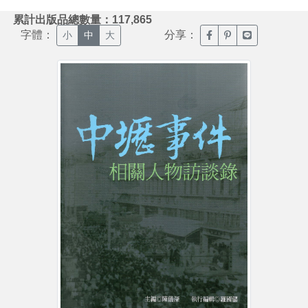
:::
累計出版品總數量：117,865
字體：
分享：
臉書分享(另開新視窗)
噗浪分享(另開新視
Line分享(另
小
中
大