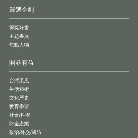
嚴選企劃
得獎好書
主題書展
焦點人物
開卷有益
台灣采風
生活藝術
文化歷史
教育學習
社會/科學
財金產業
政治/外交/國防