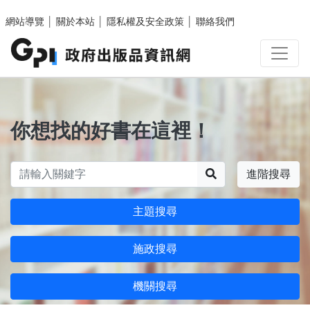
跳至主要內容區塊
網站導覽
│
關於本站
│
隱私權及安全政策
│
聯絡我們
你想找的好書在這裡！
搜尋
進階搜尋
主題搜尋
施政搜尋
機關搜尋