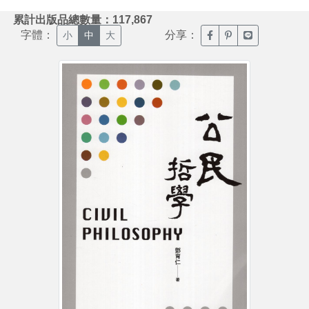
:::
累計出版品總數量：117,867
字體：
分享：
臉書分享(另開新視窗)
噗浪分享(另開新視
Line分享(另
小
中
大