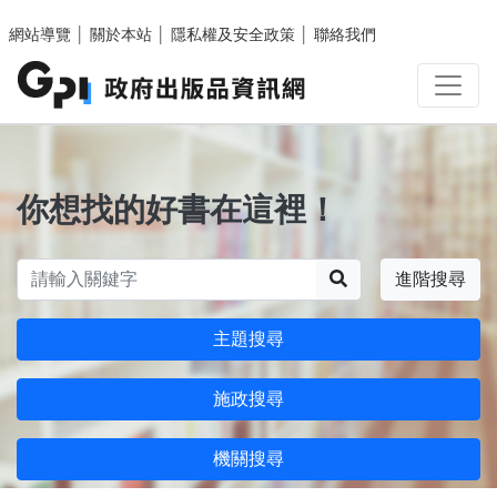
跳至主要內容區塊
網站導覽
│
關於本站
│
隱私權及安全政策
│
聯絡我們
你想找的好書在這裡！
搜尋
進階搜尋
主題搜尋
施政搜尋
機關搜尋