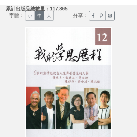
:::
累計出版品總數量：117,865
字體：
分享：
臉書分享(另開新視窗)
噗浪分享(另開新視
Line分享(另
小
中
大