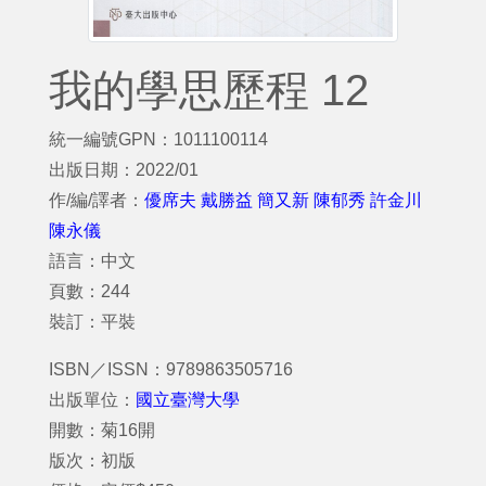
我的學思歷程 12
統一編號GPN：1011100114
出版日期：2022/01
作/編/譯者：
優席夫 戴勝益 簡又新 陳郁秀 許金川
陳永儀
語言：中文
頁數：244
裝訂：平裝
ISBN／ISSN：9789863505716
出版單位：
國立臺灣大學
開數：菊16開
版次：初版