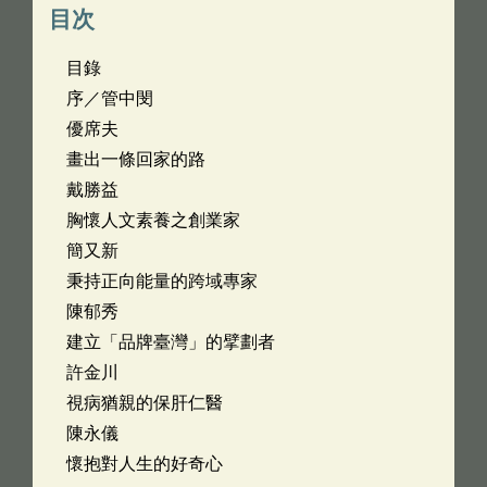
目次
目錄
序／管中閔
優席夫
畫出一條回家的路
戴勝益
胸懷人文素養之創業家
簡又新
秉持正向能量的跨域專家
陳郁秀
建立「品牌臺灣」的擘劃者
許金川
視病猶親的保肝仁醫
陳永儀
懷抱對人生的好奇心