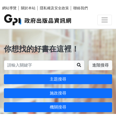
跳至主要內容區塊
網站導覽
│
關於本站
│
隱私權及安全政策
│
聯絡我們
你想找的好書在這裡！
搜尋
進階搜尋
主題搜尋
施政搜尋
機關搜尋