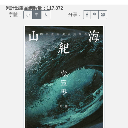
:::
累計出版品總數量：117,872
字體：
分享：
臉書分享(另開新視窗)
噗浪分享(另開新視
Line分享(另
小
中
大