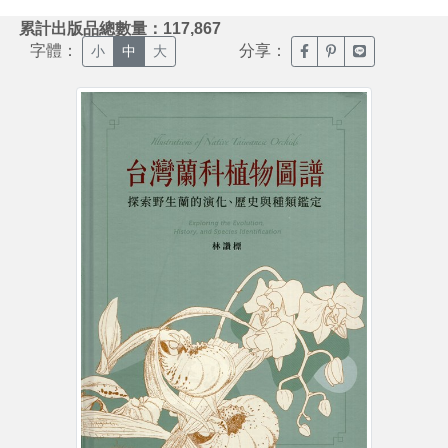
:::
累計出版品總數量：117,867
字體：
分享：
臉書分享(另開新視窗)
噗浪分享(另開新視
Line分享(另
小
中
大