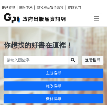
跳至主要內容區塊
網站導覽
│
關於本站
│
隱私權及安全政策
│
聯絡我們
你想找的好書在這裡！
搜尋
進階搜尋
主題搜尋
施政搜尋
機關搜尋