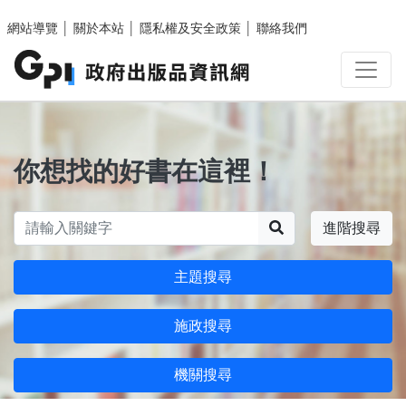
跳至主要內容區塊
網站導覽
│
關於本站
│
隱私權及安全政策
│
聯絡我們
你想找的好書在這裡！
搜尋
進階搜尋
主題搜尋
施政搜尋
機關搜尋