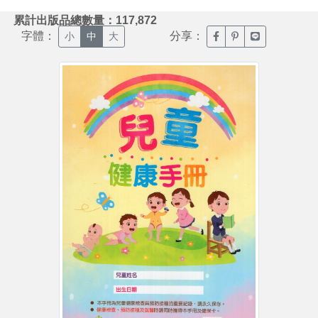
:::
累計出版品總數量：117,872
字體：
分享：
臉書分享(另開新視窗)
噗浪分享(另開新視
Line分享(另
小
中
大