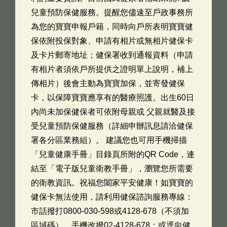
兒童預防保健服務。提醒您儘速至戶政事務所
為您的寶寶申報戶籍，同時向戶所表明寶寶健
保依附投保對象、申請有相片或無相片健保卡
及卡片郵寄地址；健保署收到通報資料（申請
有相片者須依戶所提供之證明單上說明，補上
傳相片）後會主動為寶寶加保，並寄發健保
卡，以保障寶寶應享有的醫療照護。出生60日
內尚未加保健保者可依附母親或 父親就醫及接
受兒童預防保健服務（詳細申辦訊息請洽健保
署各分區業務組）。 建議您也可用手機掃描
「兒童健康手冊」目錄頁所附的QR Code，連
結至「電子版兒童衛教手冊」，瀏覽您所需要
的衛教資訊。祝福您闔家平安健康！如寶寶的
健保卡無法使用，請利用健保諮詢服務專線：
市話撥打0800-030-598或4128-678（不須加
區域碼），手機改撥02-4128-678；或逕向健