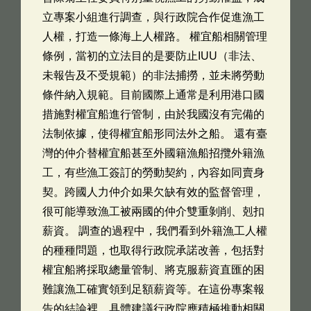
立專案小組進行調查，與行政院合作促進漁工
人權，打造一條海上人權路。 權宜船相關管理
條例，當初的立法目的是要防止IUU（非法、
未報告及不受規範）的非法捕撈，並未將勞動
條件納入規範。目前國際上通常是利用港口國
措施對權宜船進行管制，由於我國沒有完備的
法制依據，使得權宜船形同法外之船。 還有臺
灣的仲介替權宜船甚至外國籍漁船招攬外籍漁
工，有些漁工簽訂的勞動契約，內容如同賣身
契。跨國人力仲介如果欠缺有效的監督管理，
很可能導致漁工被兩國的仲介雙重剝削、剋扣
薪資。 調查的過程中，我們看到外籍漁工人權
的種種問題，也取得行政院承諾改善，包括對
權宜船將採取總量管制、將克服薪資直匯的困
難讓漁工確實領到足額薪資等。在這份專案報
告的結論裡，具體建議行政院應積極推動相關