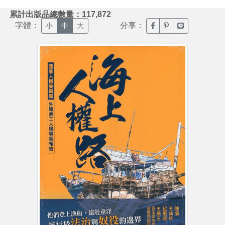
:::
累計出版品總數量：117,872
字體：
分享：
臉書分享(另開新視窗)
噗浪分享(另開新視
Line分享(另
小
中
大