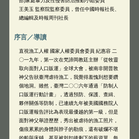
部)家庭暴力及性侵害防治推動小組委員
王美玉 監察院監察委員，曾任中國時報社長、
總編輯及時報周刊社長
序言／導讀
直視漁工人權 國家人權委員會委員 紀惠容 二
〇一九年，第一次在梵諦岡教廷主辦「從牧靈
取向面對人口販運」全球大會，被南非開普敦
神父告狀臺灣虐待漁工，我覺得羞愧到想要鑽
個地洞。雖然，臺灣二〇〇六年通過「防制人
口販運行動計畫」，透過預防、保護、查緝、
夥伴關係等防制，已連續九年被美國國務院人
口販運報告評比為表現最優越的第一級，但是
面對神父舉證歷歷，秀出被虐待的漁工照片，
傷痕累累的身體與脖子的勒痕，還有破爛不堪
的船與床鋪，甚至被剋扣後剩下的薪資單，每