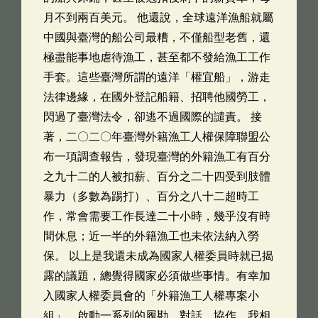
月不到兩百美元。 他還說，全球遠洋漁船就屬
中國與臺灣的船公司最糟，不僅船型老舊，還
極盡能事地虐待漁工，甚至都不發給漁工工作
手套。這些臺灣所謂的遠洋「權宜船」，游走
法律邊緣，在國外登記船籍、招聘他國勞工，
閃過了臺灣法令，卻逃不過國際的譴責。 接
著，二〇二〇年臺灣外籍漁工人權保障聯盟公
布一項調查報告，發現臺灣的外籍漁工有百分
之九十二的人被扣薪、百分之二十四受到肢體
暴力（多數為踢打）、百分之八十二超時工
作，常會需要工作長達二十小時，幾乎沒有時
間休息；近一半的外籍漁工也未依法納入勞
保。 以上是我還未成為國家人權委員時就已揭
露的議題，總覺得國家必須做些事情。有幸加
入國家人權委員會的「外籍漁工人權專案小
組」，啟動一系列的履勘、對話、協作，我相