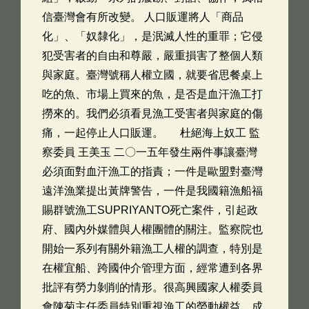
信臺灣會有所改變。 人口販運將人「商品
化」、「奴隸化」，是泯滅人性的重罪；它侵
犯受害者的自由和尊嚴，嚴重損害了整個人類
與家庭。臺灣號稱人權立國，就要省思餐桌上
吃的魚、市場上買來的魚，是否是血汗漁工打
撈來的。我們必須看見漁工受害者與家庭的傷
痛，一起停止人口販運。 杜絕海上奴工 監
察委員 王美玉 二〇一五年發生兩件事讓臺灣
必須面對血汗漁工的指責；一件是歐盟對臺灣
遠洋漁業提出黃牌警告，一件是我國籍漁船福
賜群號漁工SUPRIYANTO死亡案件，引起政
府、國內外媒體與人權團體的關注。監察院也
開始一系列有關外籍漁工人權的調查，特別是
在權宜船、跨國仲介管理方面，經常遭到各界
批評有勞力剝削的情形。很高興國家人權委員
會陳菊主任委員特別重視漁工的勞動權益，成