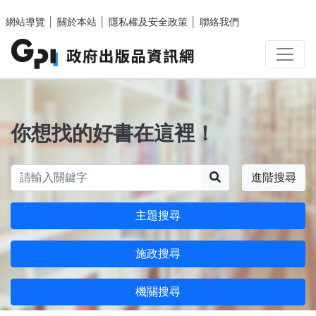
跳至主要內容區塊
網站導覽
│
關於本站
│
隱私權及安全政策
│
聯絡我們
你想找的好書在這裡！
搜尋
進階搜尋
主題搜尋
施政搜尋
機關搜尋