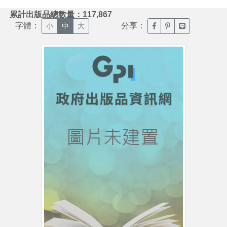
:::
累計出版品總數量：117,867
字體：
分享：
臉書分享(另開新視窗)
噗浪分享(另開新視
Line分享(另
小
中
大