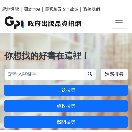
跳至主要內容區塊
網站導覽
│
關於本站
│
隱私權及安全政策
│
聯絡我們
你想找的好書在這裡！
搜尋
進階搜尋
主題搜尋
施政搜尋
機關搜尋