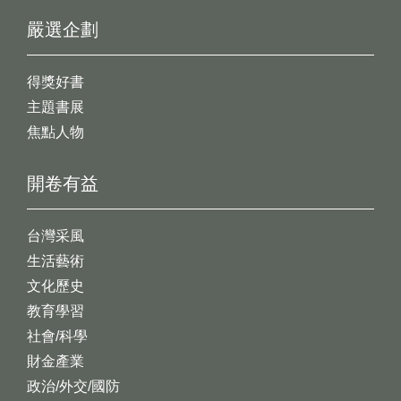
嚴選企劃
得獎好書
主題書展
焦點人物
開卷有益
台灣采風
生活藝術
文化歷史
教育學習
社會/科學
財金產業
政治/外交/國防