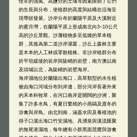
恆常的強風、高鹽分的土壤等因素限制了它們
的生長與分布，使植群的高度與結構在沿海呈
現帶狀發展。沙岸分布於蘭陽平原及大溪附近
的蜜月灣，在蘭陽平原上形成南北向3~10公尺
高的沙丘景觀。沙灘植物多呈低矮的草本植
群，其後為第二道沙岸灌叢，沙丘上森林主要
是木本的人工林或零散植株。非沙岸植群分布
於平坦緩坡的岩岸與陡峭的岩壁，南方澳以南
及頭城以北，為陡峭的岩壁海岸。
海岸濕地位於蘭陽出海口，高草類型的水生植
被由海口河域分布到岸邊，部分河岸長著外來
的禾本科牧草，在河口南岸是開闊的沙洲，聚
集了許多水鳥，有夏日繁殖的小燕鷗及渡冬的
涉禽與岸鳥。由北到南，涵蓋水田及養殖池的
得子口溪出海口竹安濕地、具湧泉與溪流匯聚
的無尾港濕地，每年總有小群黑面琵鷺與游禽