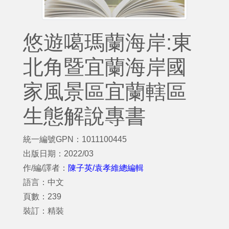
悠遊噶瑪蘭海岸:東
北角暨宜蘭海岸國
家風景區宜蘭轄區
生態解說專書
統一編號GPN：1011100445
出版日期：2022/03
作/編/譯者：
陳子英/袁孝維總編輯
語言：中文
頁數：239
裝訂：精裝