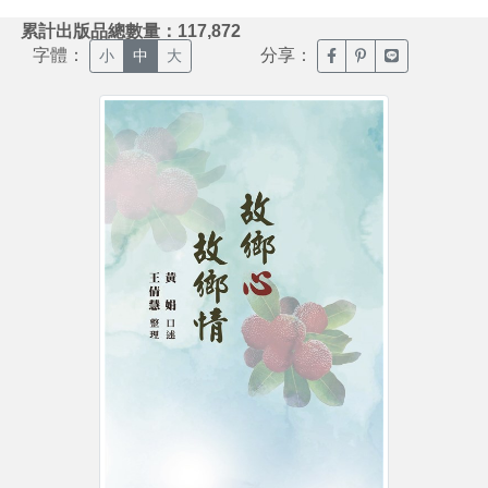
:::
累計出版品總數量：117,872
字體：
分享：
臉書分享(另開新視窗)
噗浪分享(另開新視
Line分享(另
小
中
大