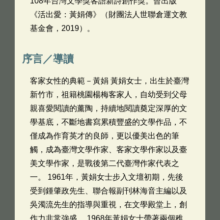
108年台灣文學獎客語新詩創作獎。曾出版
《活出愛：黃娟傳》（財團法人世聯倉運文教
基金會，2019）。
序言／導讀
客家女性的典範－黃娟 黃娟女士，出生於臺灣
新竹市，祖籍桃園楊梅客家人，自幼受到父母
親喜愛閱讀的薰陶，持續地閱讀奠定深厚的文
學基底，不斷地書寫累積豐盛的文學作品，不
僅成為作育英才的良師，更以優美出色的筆
觸，成為臺灣文學作家、客家文學作家以及臺
美文學作家，是戰後第二代臺灣作家代表之
一。 1961年，黃娟女士步入文壇初期，先後
受到鍾肇政先生、聯合報副刊林海音主編以及
吳濁流先生的指導與重視，在文學殿堂上，創
作力非常強盛。 1968年黃娟女士帶著兩個稚