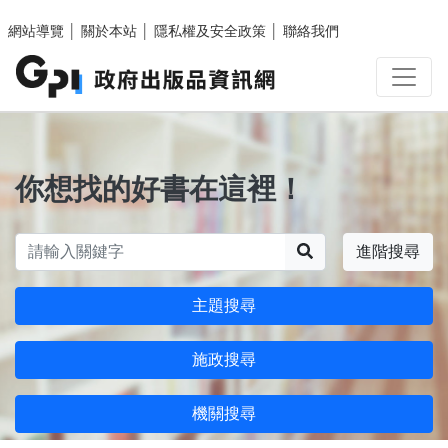
跳至主要內容區塊
網站導覽
│
關於本站
│
隱私權及安全政策
│
聯絡我們
你想找的好書在這裡！
搜尋
進階搜尋
主題搜尋
施政搜尋
機關搜尋