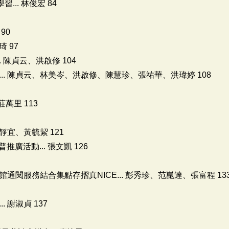
.. 林俊宏 84
90
 97
. 陳貞云、洪啟修 104
.. 陳貞云、林美岑、洪啟修、陳慧珍、張祐華、洪瑋婷 108
莊萬里 113
靜宜、黃毓絜 121
廣活動... 張文凱 126
閱服務結合集點存摺真NICE... 彭秀珍、范崑達、張富程 13
 謝淑貞 137