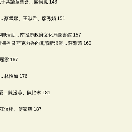
子共讀童樂會... 廖憶鳳 143
.. 蔡孟娜、王淑君、廖秀娟 151
活動... 南投縣政府文化局圖書館 157
書香及巧克力香的閱讀新浪潮... 莊雅茜 160
雯 167
 林怡如 176
... 陳漫蓉、陳怡琳 181
江汶櫻、傅家毅 187