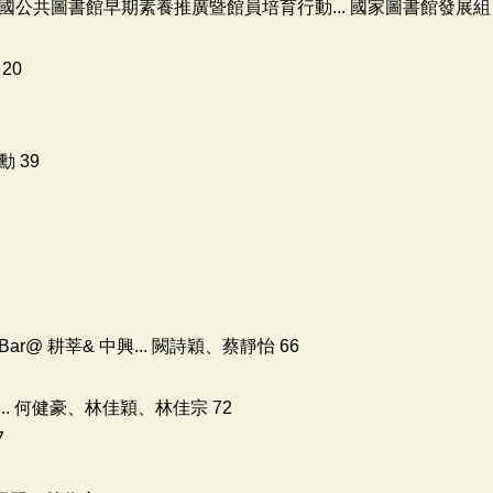
公共圖書館早期素養推廣暨館員培育行動... 國家圖書館發展組 
20
 39
@ 耕莘& 中興... 闕詩穎、蔡靜怡 66
pei... 何健豪、林佳穎、林佳宗 72
7