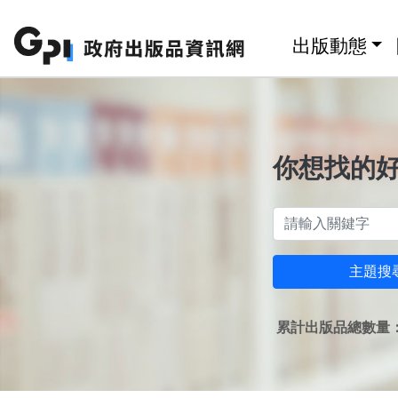
跳至主要內容區塊
:::
出版動態
你想找的
主題搜
累計出版品總數量：1