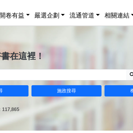
開卷有益
嚴選企劃
流通管道
相關連結
好書在這裡！
尋
施政搜尋
17,865