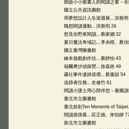
開啟小小愛書人的閱讀之窗－全國
國立公共資訊圖館
用夢想設計人生巡迴展... 洪敦明 
職想閱讀運動... 洪敦明 26
想見你野來閱讀... 蔡家嫻 32
夏日魔法奇域記... 李央晴、蔡佳勳
國立臺灣圖書館
繪本遊戲創作坊... 蔡靜怡 43
福爾摩沙偵探營... 徐嘉政 49
霧社事件遺跡巡禮... 蔡蕙頻 54
追跡者任務... 史修竹 61
閱讀小護士用心陪伴您－臺圖讀Bar
臺北市立圖書館
臺北拾刻Ten Moments of Tai
閱讀摸摸看... 莊正德、朱怡靜 7
新北市立圖書館