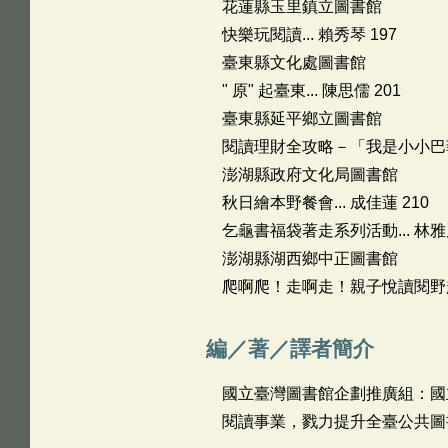
花蓮縣玉里鎮立圖書館
快樂玩閱讀... 賴秀琴 197
臺東縣文化處圖書館
" 原" 起臺東... 陳思儒 201
臺東縣延平鄉立圖書館
閱讀理財全攻略－「我是小小巴菲特
澎湖縣政府文化局圖書館
秋日繪本野餐會... 成佳蓮 210
乞龜書福袋著走系列活動... 林雅
澎湖縣湖西鄉中正圖書館
爬啊爬！走啊走！親子悅讀閱野趣..
編／著／譯者簡介
國立臺灣圖書館企劃推廣組：國
閱讀事業，戮力提升全臺公共圖