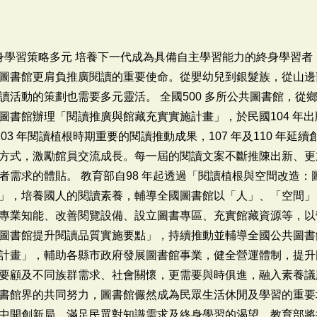
終身學習策略多元 培養下一代成為具備自主學習能力的終身學習
圖書館更肩負推廣閱讀的重要使命。從嬰幼兒到銀髮族，從山邊
讀活動的策劃也需要多元靈活。 全國500 多所公共圖書館，從
圖書館辦理「閱讀推廣與館藏充實實施計畫」，於民國104 年
年至103 年閱讀植根時期重要的閱讀推動成果，107 年及110 
方式，激勵館員交流成長。每一屆的閱讀文案不斷推陳出新、更
者需求的體貼。 教育部自98 年起透過「閱讀植根與空間改造
」，培養國人的閱讀素養，輔導全國圖書館以「人」、「空間」
專業知能、改善閱覽設備、設立圖書專區、充實館藏資源等，以營
圖書館提升閱讀品質實施要點」，持續推動並輔導全國公共圖書館
計畫」，輔助各縣市政府發展圖書館事業，健全營運體制，提升
要顧及不同族群需求、社會關懷，更需要與時俱進，融入素養議
書館界的共同努力，圖書館儼然成為民眾生活休閒及學習的重要
中開創新局，滿足民眾對知識需求及終身學習的渴望。教育部將