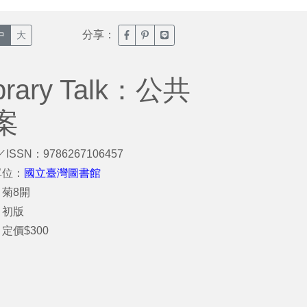
分享：
臉書分享(另開新視窗)
噗浪分享(另開新視窗)
Line分享(另開新視窗)
中
大
ary Talk：公共
案
／ISSN：9786267106457
單位：
國立臺灣圖書館
菊8開
：初版
定價$300