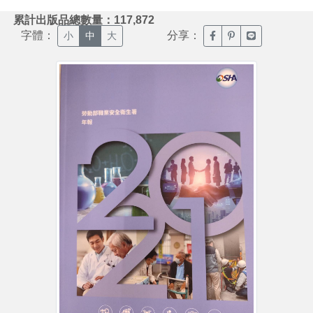
:::
累計出版品總數量：117,872
字體：
分享：
臉書分享(另開新視窗)
噗浪分享(另開新視
Line分享(另
小
中
大