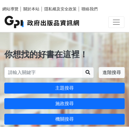
跳至主要內容區塊
網站導覽
│
關於本站
│
隱私權及安全政策
│
聯絡我們
你想找的好書在這裡！
搜尋
進階搜尋
主題搜尋
施政搜尋
機關搜尋