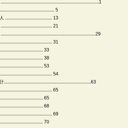
..............................................................1
................................ 5
.......................... 13
........................... 21
...........................................................29
.............................. 31
...................... 33
............................. 38
.......................... 53
....................................... 54
......................................................63
............................. 65
......................... 65
......................... 68
................................. 69
................................ 70