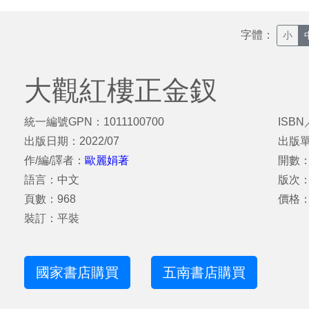
字體：
小
大觀紅樓正金釵
統一編號GPN：1011100700
ISBN
出版日期：2022/07
出版
作/編/譯者：
歐麗娟著
開數：2
語言：中文
版次
頁數：968
價格：
裝訂：平裝
國家書店購買
五南書店購買