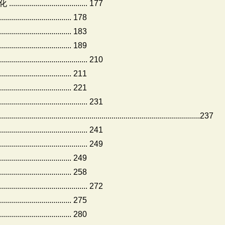
........................ 177
........................ 178
...................... 183
..................... 189
................................ 210
......................... 211
......................... 221
..................................... 231
......................................................................................237
............................. 241
.............................. 249
......................... 249
......................... 258
.............................. 272
......................... 275
......................... 280