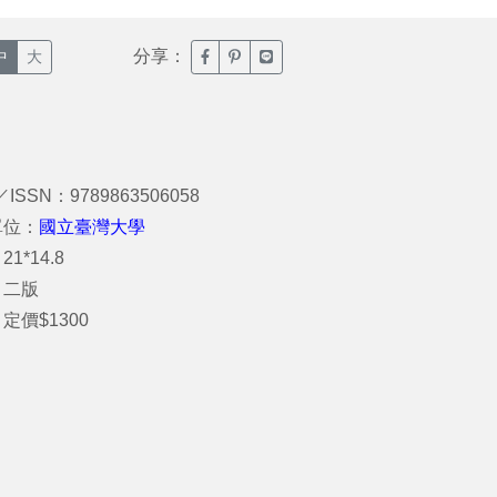
分享：
臉書分享(另開新視窗)
噗浪分享(另開新視窗)
Line分享(另開新視窗)
中
大
／ISSN：9789863506058
單位：
國立臺灣大學
1*14.8
：二版
定價$1300