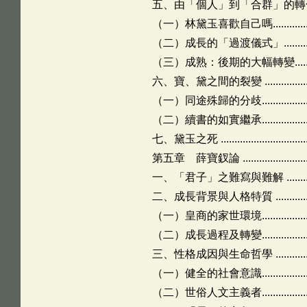
五、由「個人」到「合群」的轉化 ...............
（一）林黛玉喜歡自己嗎........................
（二）成長的「過渡儀式」......................
（三）成熟：後期的大幅轉變...................
六、寶、黛之間的裂變 ...........................
（一）同途殊歸的分歧...........................
（二）續書的如實繼承...........................
七、黛玉之死 ......................................
第五章 薛寶釵論 .....................................
一、「君子」之難寫與難解 ......................
二、成長背景與人格特質 .........................
（一）皇商的家世環境...........................
（二）成長過程及轉變...........................
三、性格成因與生命哲學 .........................
（一）健全的社會意識...........................
（二）世俗人文主義者...........................