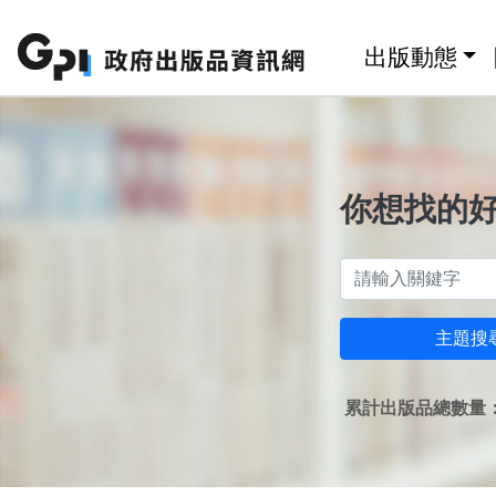
跳至主要內容區塊
:::
出版動態
你想找的
主題搜
累計出版品總數量：1