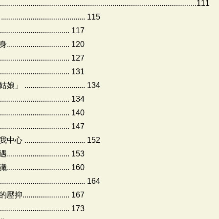
......................................................................................111
.......................... 115
........................ 117
................... 120
..................... 127
..................... 131
...................... 134
...................... 134
...................... 140
...................... 147
...................... 152
................... 153
................... 160
.............................. 164
................ 167
..................... 173