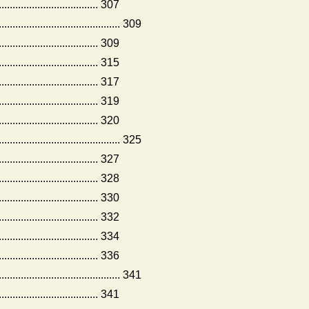
.......................... 307
................................. 309
.................... 309
.................... 315
........................ 317
......................... 319
.......................... 320
.............................. 325
............................ 327
............................ 328
............................ 330
............................ 332
............................ 334
...................... 336
................................. 341
.............................. 341