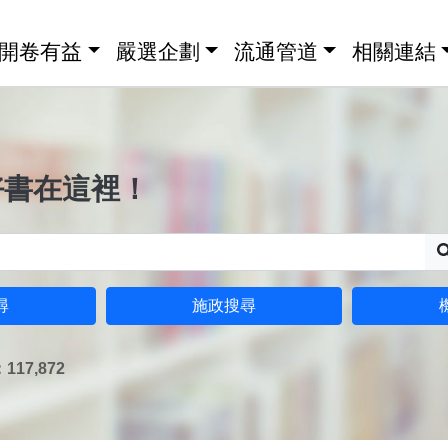
開卷有益
嚴選企劃
流通管道
相關連結
好書在這裡！
尋
施政搜尋
17,872