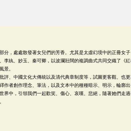
部分，處處散發著女兒們的芳香。尤其是太虛幻境中的正冊女子
、李紈、妙玉、秦可卿，以波瀾壯闊的複調曲式共同交織了《紅
風景。
批評、中國文化大傳統以及清代典章制度等，試圖更客觀、也更
繹作者創作理念、筆法，以及文本中的種種暗示、明示，輪廓出
世界中，引領我們一起歡笑、傷心、哀嘆、悲絕，隨著她們走過
。