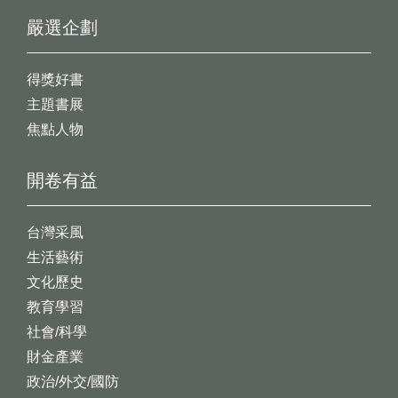
嚴選企劃
得獎好書
主題書展
焦點人物
開卷有益
台灣采風
生活藝術
文化歷史
教育學習
社會/科學
財金產業
政治/外交/國防