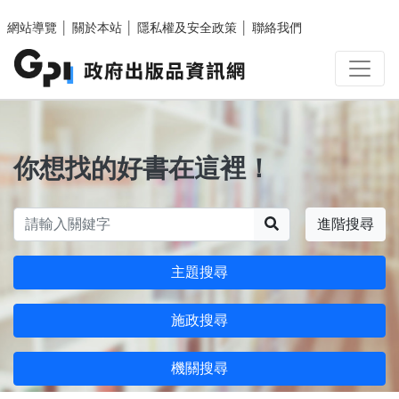
跳至主要內容區塊
網站導覽
│
關於本站
│
隱私權及安全政策
│
聯絡我們
你想找的好書在這裡！
搜尋
進階搜尋
主題搜尋
施政搜尋
機關搜尋