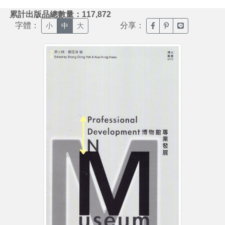
:::
累計出版品總數量：117,872
字體：
分享：
臉書分享(另開新視窗)
噗浪分享(另開新視
Line分享(另
小
中
大