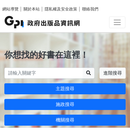
跳至主要內容區塊
網站導覽
│
關於本站
│
隱私權及安全政策
│
聯絡我們
你想找的好書在這裡！
搜尋
進階搜尋
主題搜尋
施政搜尋
機關搜尋