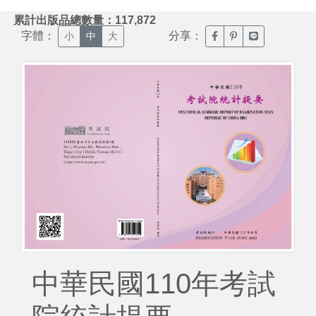
:::
累計出版品總數量：117,872
字體：
分享：
臉書分享(另開新視窗)
噗浪分享(另開新視
Line分享(另
小
中
大
中華民國110年考試