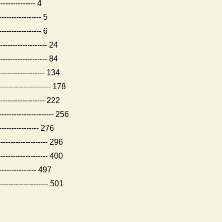
-------------- 4
--------------- 5
--------------- 6
--------------- 24
--------------- 84
--------------- 134
--------------- 178
--------------- 222
--------------- 256
-------------- 276
--------------- 296
--------------- 400
-------------- 497
--------------- 501