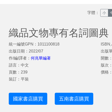
字體：
小
織品文物專有名詞圖典
統一編號GPN：1011100818
ISBN
出版日期：2022/07
出版
作/編/譯者：
何兆華編著
開數：
語言：中文
版次
頁數：239
價格：
裝訂：平裝
國家書店購買
五南書店購買