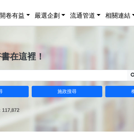
開卷有益
嚴選企劃
流通管道
相關連結
好書在這裡！
尋
施政搜尋
17,872