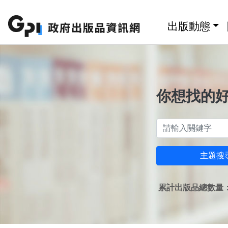
跳至主要內容區塊
:::
出版動態
你想找的
主題搜
累計出版品總數量：1