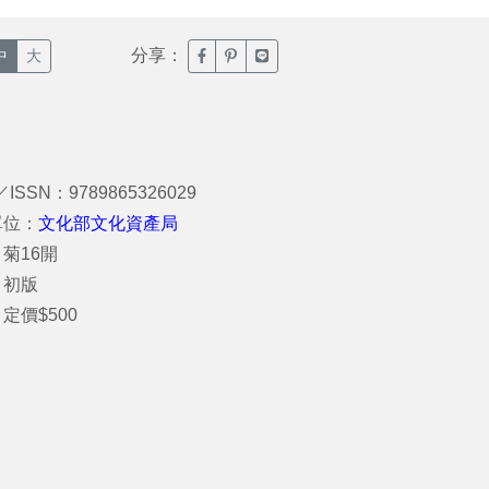
分享：
臉書分享(另開新視窗)
噗浪分享(另開新視窗)
Line分享(另開新視窗)
中
大
／ISSN：9789865326029
單位：
文化部文化資產局
菊16開
：初版
定價$500