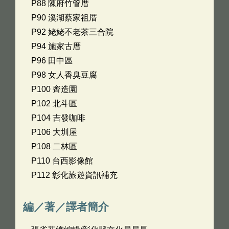
P88 陳府竹管厝
P90 溪湖蔡家祖厝
P92 姥姥不老茶三合院
P94 施家古厝
P96 田中區
P98 女人香臭豆腐
P100 齊造園
P102 北斗區
P104 吉發咖啡
P106 大圳屋
P108 二林區
P110 台西影像館
P112 彰化旅遊資訊補充
編／著／譯者簡介