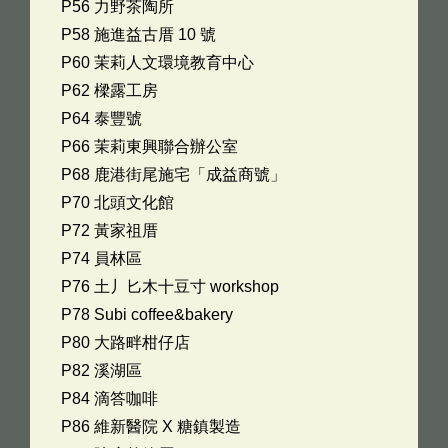
P56 力野茶陶所
P58 施進益古厝 10 號
P60 茉莉人文環境教育中心
P62 樑露工房
P64 泰豐號
P66 茉莉東興聯合辦公室
P68 鹿港街尾施宅「成益商號」
P70 北頭文化館
P72 黃家祖厝
P74 員林區
P76 土丿匕木十豆寸 workshop
P78 Subi coffee&bakery
P80 大路畔柑仔店
P82 溪湖區
P84 滴答咖啡
P86 維新醫院 X 糖鎮製造