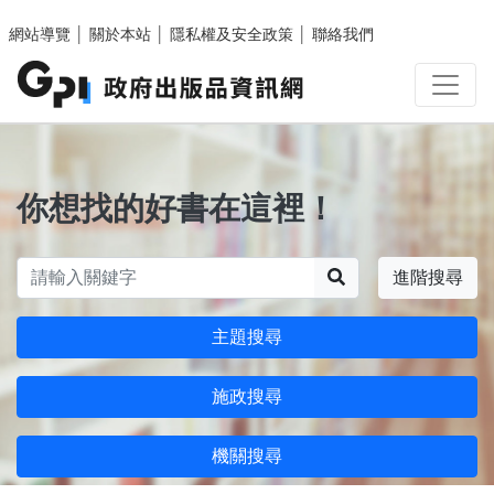
跳至主要內容區塊
網站導覽
│
關於本站
│
隱私權及安全政策
│
聯絡我們
你想找的好書在這裡！
搜尋
進階搜尋
主題搜尋
施政搜尋
機關搜尋