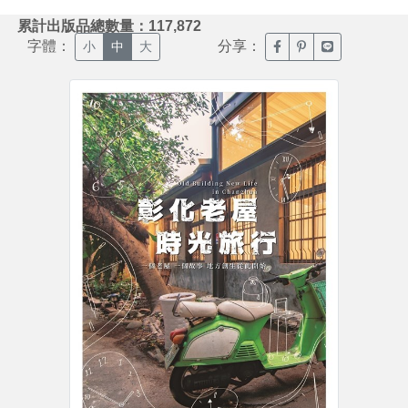
:::
累計出版品總數量：117,872
字體：
分享：
臉書分享(另開新視窗)
噗浪分享(另開新視
Line分享(另
小
中
大