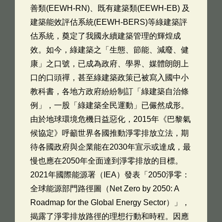
善類(EEWH-RN)、既有建築類(EEWH-EB) 及
建築能效評估系統(EEWH-BERS)等綠建築評
估系統，奠定了我國永續建築管理的輝煌成
效。如今，綠建築之「生態、節能、減廢、健
康」之口號，已成為政府、學界、媒體朗朗上
口的口頭禪，甚至綠建築政策已被寫入國中小
教科書，各地方政府紛紛制訂「綠建築自治條
例」，一股「綠建築全民運動」已儼然成形。
由於地球環境危機日益惡化，2015年《巴黎氣
候協定》呼籲世界各國推動淨零排放立法，期
待各國政府與企業能在2030年宣示或達成，最
慢也應在2050年全面達到淨零排放的目標。
2021年國際能源署（IEA）發表「2050淨零：
全球能源部門路徑圖（Net Zero by 2050: A
Roadmap for the Global Energy Sector）」，
揭露了淨零排放路徑的理想行動和時程。因應