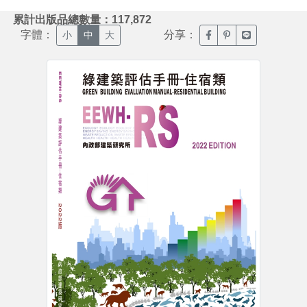
:::
累計出版品總數量：117,872
字體：
分享：
臉書分享(另開新視窗)
噗浪分享(另開新視
Line分享(另
小
中
大