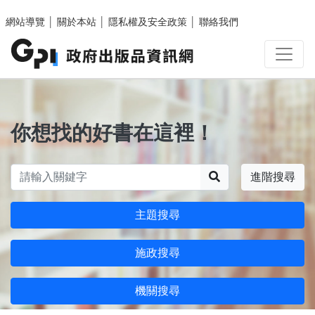
跳至主要內容區塊
網站導覽
│
關於本站
│
隱私權及安全政策
│
聯絡我們
你想找的好書在這裡！
搜尋
進階搜尋
主題搜尋
施政搜尋
機關搜尋