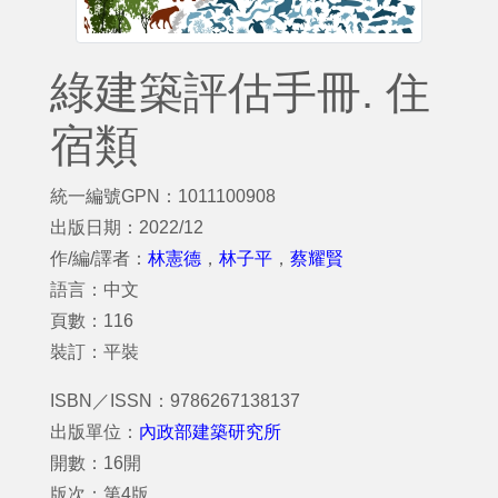
綠建築評估手冊. 住
宿類
統一編號GPN：1011100908
出版日期：2022/12
作/編/譯者：
林憲德
，
林子平
，
蔡耀賢
語言：中文
頁數：116
裝訂：平裝
ISBN／ISSN：9786267138137
出版單位：
內政部建築研究所
開數：16開
版次：第4版